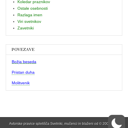
Koledar praznikov
Ostale osebnosti
Razlaga imen
Viri svetnikov
Zavetniki
POVEZAVE
Božja beseda
Pristan duha
Molitvenik
Avtorske pravice spletišča Svetniki, mučenci in blaženi od © 2006 . Vse