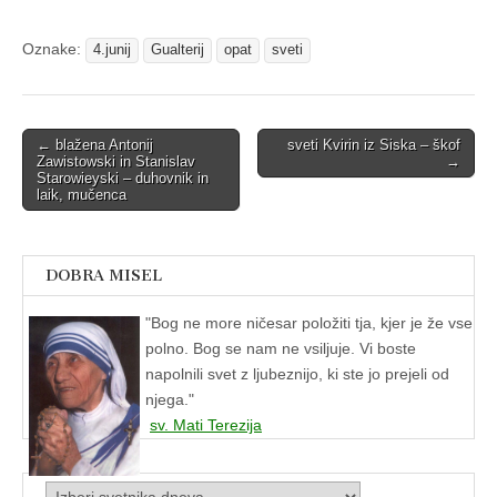
Oznake:
4.junij
Gualterij
opat
sveti
Post
← blažena Antonĳ
sveti Kvirin iz Siska – škof
Zawistowski in Stanislav
→
navigation
Starowieyski – duhovnik in
laik, mučenca
DOBRA MISEL
"
Bog ne more ničesar položiti tja, kjer je že vse
polno. Bog se nam ne vsiljuje. Vi boste
napolnili svet z ljubeznijo, ki ste jo prejeli od
njega."
sv. Mati Terezija