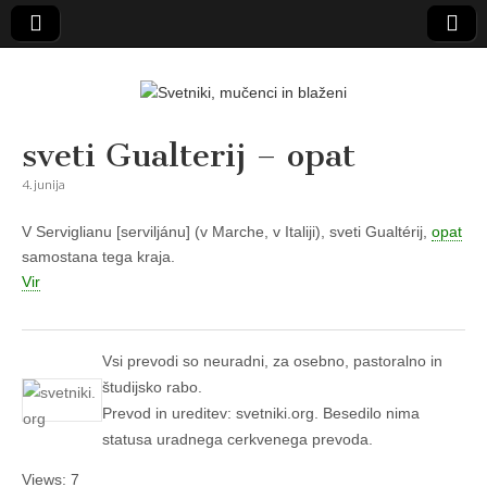
Svetniki,
sveti Gualterij – opat
4. junija
mučenci in
V Serviglianu [serviljánu] (v Marche, v Italiji), sveti Gualtérij,
opat
blaženi
samostana tega kraja.
Vir
Vsi prevodi so neuradni, za osebno, pastoralno in
študijsko rabo.
Prevod in ureditev: svetniki.org. Besedilo nima
statusa uradnega cerkvenega prevoda.
Views: 7