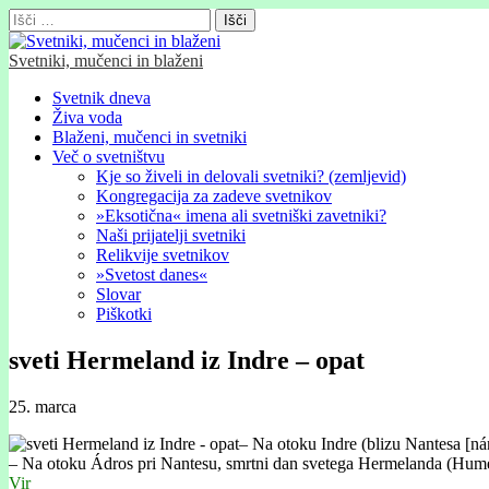
Išči:
Svetniki, mučenci in blaženi
Glavni
Skip
Svetnik dneva
to
Živa voda
meni
content
Blaženi, mučenci in svetniki
Več o svetništvu
Kje so živeli in delovali svetniki? (zemljevid)
Kongregacija za zadeve svetnikov
»Eksotična« imena ali svetniški zavetniki?
Naši prijatelji svetniki
Relikvije svetnikov
»Svetost danes«
Slovar
Piškotki
sveti Hermeland iz Indre – opat
25. marca
– Na otoku Indre (blizu Nantesa [nán
– Na otoku Ádros pri Nantesu, smrtni dan svetega Hermelanda (Hum
Vir