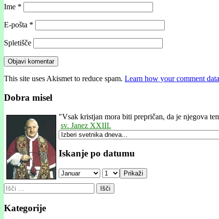
Ime
*
E-pošta
*
Spletišče
This site uses Akismet to reduce spam.
Learn how your comment data 
Dobra misel
"
Vsak kristjan mora biti prepričan, da je njegova teme
sv. Janez XXIII.
Iskanje po datumu
Prikaži
Išči:
Kategorije