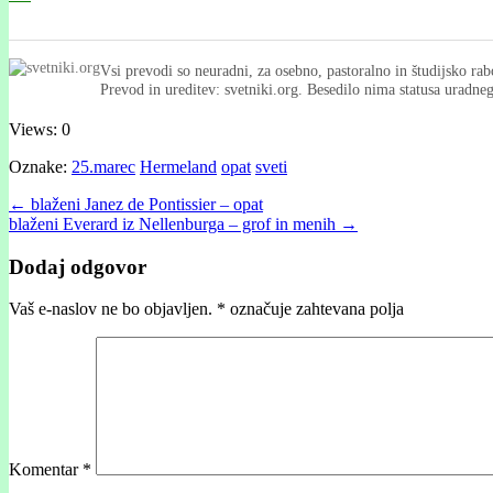
Vsi prevodi so neuradni, za osebno, pastoralno in študijsko rab
Prevod in ureditev: svetniki.org. Besedilo nima statusa uradn
Views: 0
Oznake:
25.marec
Hermeland
opat
sveti
Post
← blaženi Janez de Pontissier – opat
blaženi Everard iz Nellenburga – grof in menih →
navigation
Dodaj odgovor
Vaš e-naslov ne bo objavljen.
*
označuje zahtevana polja
Komentar
*