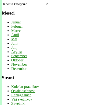
Kategorije
Meseci
Januar
Februar
Marec
April
Maj
Junij
Julij
Avgust
September
Oktober
November
December
Strani
Koledar praznikov
Ostale osebnosti
Razlaga imen
Viri svetnikov
Zavetniki