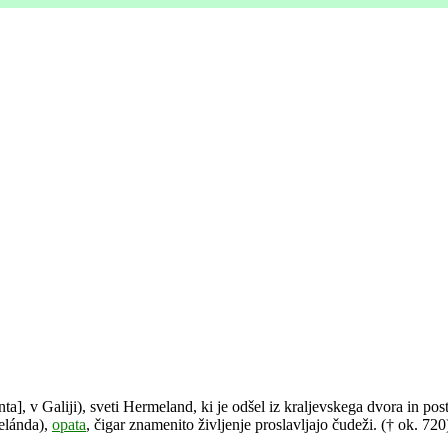
ta], v Galiji), sveti Hermeland, ki je odšel iz kraljevskega dvora in po
elánda),
opata
, čigar znamenito življenje proslavljajo čudeži. († ok. 720