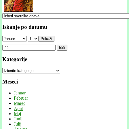
Iskanje po datumu
Prikaži
Išči:
Kategorije
Kategorije
Meseci
Januar
Februar
Marec
April
Maj
Junij
Julij