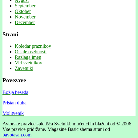
Avgust
September
Oktober
November
December
Strani
Koledar praznikov
Ostale osebnosti
Razlaga imen
Viri svetnikov
Zavetniki
Povezave
Božja beseda
Pristan duha
Molitvenik
Avtorske pravice spletišča Svetniki, mučenci in blaženi od © 2006 .
Vse pravice pridržane.
Magazine Basic shema strani od
bavotasan.com
.