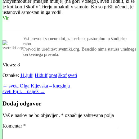
Moyenmoutier [muájen mutijé] (na gori Vósego), sveti Hidulf, ki se
je kot korni škof v Trierju umaknil v samoto. Ko so prišli učenci, je
ustanovil samostan in ga vodil.
Vir
Vsi prevodi so neuradni, za osebno, pastoralno in študijsko
rabo.
Prevod in ureditev: svetniki.org. Besedilo nima statusa uradnega
cerkvenega prevoda.
Views: 8
Oznake:
11.julij
Hidulf
opat
škof
sveti
Post
← sveta Olga Kijevska – kneginja
sveti Pij I. – papež →
navigation
Dodaj odgovor
Vaš e-naslov ne bo objavljen.
*
označuje zahtevana polja
Komentar
*