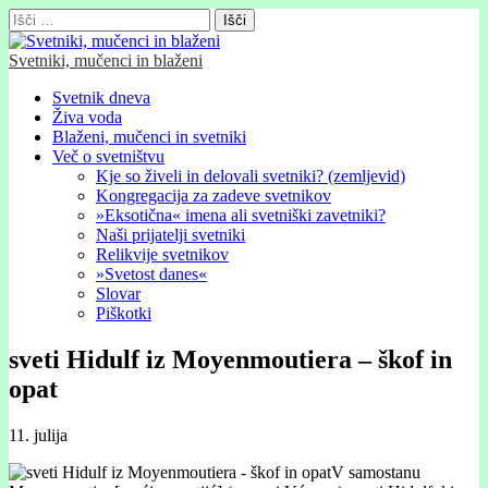
Išči:
Svetniki, mučenci in blaženi
Glavni
Skip
Svetnik dneva
to
Živa voda
meni
content
Blaženi, mučenci in svetniki
Več o svetništvu
Kje so živeli in delovali svetniki? (zemljevid)
Kongregacija za zadeve svetnikov
»Eksotična« imena ali svetniški zavetniki?
Naši prijatelji svetniki
Relikvije svetnikov
»Svetost danes«
Slovar
Piškotki
sveti Hidulf iz Moyenmoutiera – škof in
opat
11. julija
V samostanu