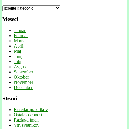
Kategorije
Meseci
Januar
Februar
Marec
April
Maj
Junij
Julij
Avgust
September
Oktober
November
December
Strani
Koledar praznikov
Ostale osebnosti
Razlaga imen
Viri svetnikov