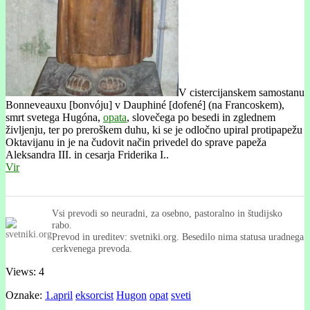
V cistercijanskem samostanu
Bonneveauxu [bonvóju] v Dauphiné [dofené] (na Francoskem),
smrt svetega Hugóna,
opata
, slovečega po besedi in zglednem
življenju, ter po preroškem duhu, ki se je odločno upiral protipapežu
Oktavijanu in je na čudovit način privedel do sprave papeža
Aleksandra III. in cesarja Friderika I..
Vir
Vsi prevodi so neuradni, za osebno, pastoralno in študijsko
rabo.
Prevod in ureditev: svetniki.org. Besedilo nima statusa uradnega
cerkvenega prevoda.
Views: 4
Oznake:
1.april
eksorcist
Hugon
opat
sveti