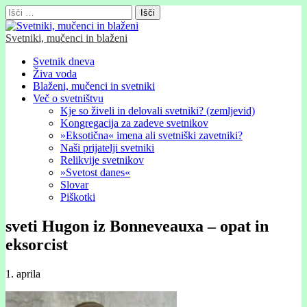
Išči:
Svetniki, mučenci in blaženi
Glavni
Skip
Svetnik dneva
to
Živa voda
meni
content
Blaženi, mučenci in svetniki
Več o svetništvu
Kje so živeli in delovali svetniki? (zemljevid)
Kongregacija za zadeve svetnikov
»Eksotična« imena ali svetniški zavetniki?
Naši prijatelji svetniki
Relikvije svetnikov
»Svetost danes«
Slovar
Piškotki
sveti Hugon iz Bonneveauxa – opat in
eksorcist
1. aprila