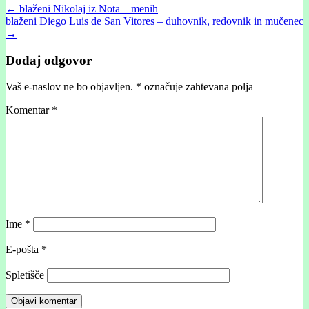
Post
← blaženi Nikolaj iz Nota – menih
blaženi Diego Luis de San Vitores – duhovnik, redovnik in mučenec
navigation
→
Dodaj odgovor
Vaš e-naslov ne bo objavljen.
*
označuje zahtevana polja
Komentar
*
Ime
*
E-pošta
*
Spletišče