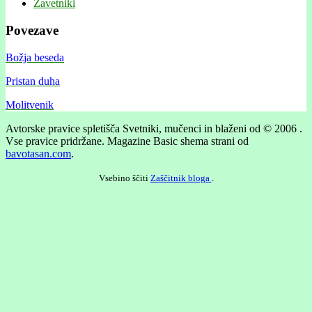
Zavetniki
Povezave
Božja beseda
Pristan duha
Molitvenik
Avtorske pravice spletišča Svetniki, mučenci in blaženi od © 2006 .
Vse pravice pridržane.
Magazine Basic shema strani od
bavotasan.com
.
Vsebino ščiti
Zaščitnik bloga
.