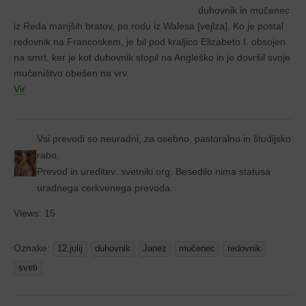
duhovnik in mučenec
iz Reda manjših bratov, po rodu iz Walesa [vejlza]. Ko je postal
redovnik na Francoskem, je bil pod kraljico Elizabeto I. obsojen
na smrt, ker je kot duhovnik stopil na Angleško in je dovršil svoje
mučeništvo obešen na vrv.
Vir
Vsi prevodi so neuradni, za osebno, pastoralno in študijsko
rabo.
Prevod in ureditev: svetniki.org. Besedilo nima statusa
uradnega cerkvenega prevoda.
Views: 15
Oznake:
12.julij
duhovnik
Janez
mučenec
redovnik
sveti