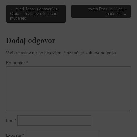
Post
← sveti Jazon (Mnason) iz
sveta Prokl in Hilarĳ –
Cipra – Jezusov učenec in
mučenca →
navigation
mučenec
Dodaj odgovor
Vaš e-naslov ne bo objavljen.
*
označuje zahtevana polja
Komentar
*
Ime
*
E-pošta
*