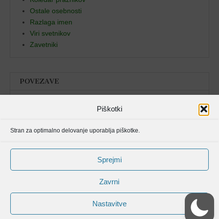
Ostale osebnosti
Razlaga imen
Viri svetnikov
Zavetniki
POVEZAVE
Božja beseda
Piškotki
Pristan duha
Stran za optimalno delovanje uporablja piškotke.
Molitvenik
Sprejmi
Zavrni
Nastavitve
Avtorske pravice spletišča Svetniki, mučenci in blaženi od © 2006 . Vse
pravice pridržane.