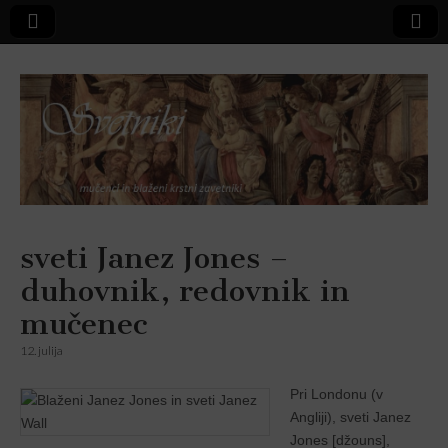
Svetniki,
sveti Janez Jones –
duhovnik, redovnik in
mučenci in
mučenec
blaženi
12. julija
Pri Londonu (v
Angliji), sveti Janez
Jones [džouns],