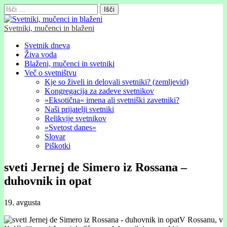
Išči:
Svetniki, mučenci in blaženi
Glavni
Skip
Svetnik dneva
to
Živa voda
meni
content
Blaženi, mučenci in svetniki
Več o svetništvu
Kje so živeli in delovali svetniki? (zemljevid)
Kongregacija za zadeve svetnikov
»Eksotična« imena ali svetniški zavetniki?
Naši prijatelji svetniki
Relikvije svetnikov
»Svetost danes«
Slovar
Piškotki
sveti Jernej de Simero iz Rossana –
duhovnik in opat
19. avgusta
V Rossanu, v