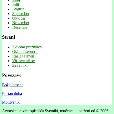
Julij
Avgust
September
Oktober
November
December
Strani
Koledar praznikov
Ostale osebnosti
Razlaga imen
Viri svetnikov
Zavetniki
Povezave
Božja beseda
Pristan duha
Molitvenik
Avtorske pravice spletišča Svetniki, mučenci in blaženi od © 2006 .