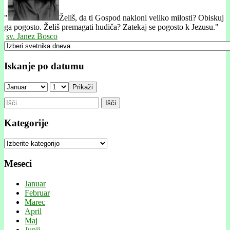
"
Želiš, da ti Gospod nakloni veliko milosti? Obiskuj
ga pogosto. Želiš premagati hudiča? Zatekaj se pogosto k Jezusu."
sv. Janez Bosco
Iskanje po datumu
Prikaži
Išči:
Kategorije
Kategorije
Meseci
Januar
Februar
Marec
April
Maj
Junij