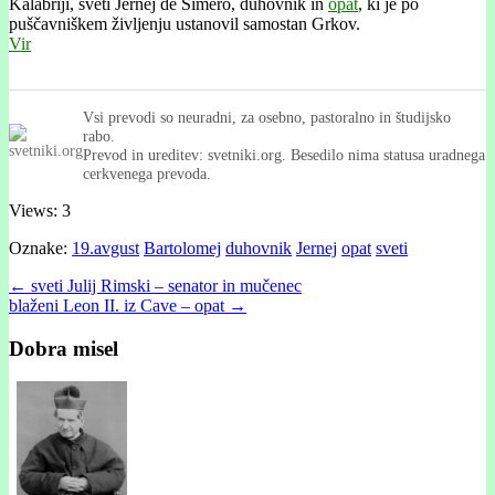
Kalábriji, sveti Jernej de Símero, duhovnik in
opat
, ki je po
puščavniškem življenju ustanovil samostan Grkov.
Vir
Vsi prevodi so neuradni, za osebno, pastoralno in študijsko
rabo.
Prevod in ureditev: svetniki.org. Besedilo nima statusa uradnega
cerkvenega prevoda.
Views: 3
Oznake:
19.avgust
Bartolomej
duhovnik
Jernej
opat
sveti
Post
← sveti Julij Rimski – senator in mučenec
blaženi Leon II. iz Cave – opat →
navigation
Dobra misel