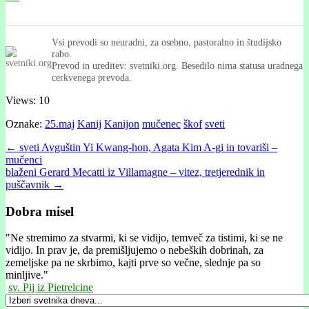
Vsi prevodi so neuradni, za osebno, pastoralno in študijsko
rabo.
Prevod in ureditev: svetniki.org. Besedilo nima statusa uradnega
cerkvenega prevoda.
Views: 10
Oznake:
25.maj
Kanij
Kanijon
mučenec
škof
sveti
Post
← sveti Avguštin Yi Kwang-hon, Agata Kim A-gi in tovariši –
mučenci
navigation
blaženi Gerard Mecatti iz Villamagne – vitez, tretjerednik in
puščavnik →
Dobra misel
"
Ne stremimo za stvarmi, ki se vidijo, temveč za tistimi, ki se ne
vidijo. In prav je, da premišljujemo o nebeških dobrinah, za
zemeljske pa ne skrbimo, kajti prve so večne, slednje pa so
minljive."
sv. Pij iz Pietrelcine