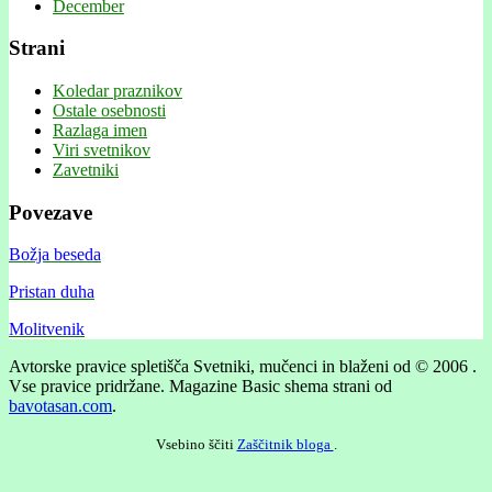
December
Strani
Koledar praznikov
Ostale osebnosti
Razlaga imen
Viri svetnikov
Zavetniki
Povezave
Božja beseda
Pristan duha
Molitvenik
Avtorske pravice spletišča Svetniki, mučenci in blaženi od © 2006 .
Vse pravice pridržane.
Magazine Basic shema strani od
bavotasan.com
.
Vsebino ščiti
Zaščitnik bloga
.