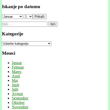
Iskanje po datumu
Prikaži
Išči:
Kategorije
Kategorije
Meseci
Januar
Februar
Marec
April
Maj
Junij
Julij
Avgust
September
Oktober
November