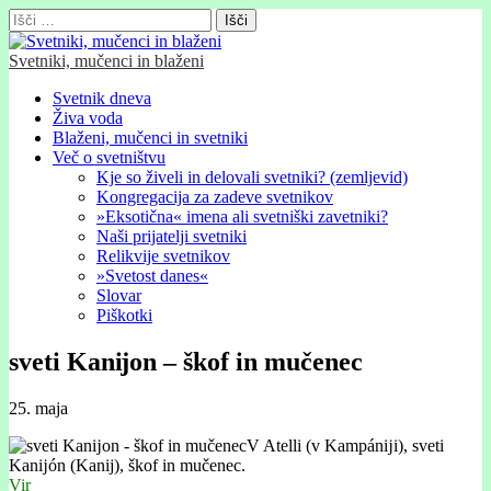
Išči:
Svetniki, mučenci in blaženi
Glavni
Skip
Svetnik dneva
to
Živa voda
meni
content
Blaženi, mučenci in svetniki
Več o svetništvu
Kje so živeli in delovali svetniki? (zemljevid)
Kongregacija za zadeve svetnikov
»Eksotična« imena ali svetniški zavetniki?
Naši prijatelji svetniki
Relikvije svetnikov
»Svetost danes«
Slovar
Piškotki
sveti Kanĳon – škof in mučenec
25. maja
V Atelli (v Kampánĳi), sveti
Kanĳón (Kanij), škof in mučenec.
Vir