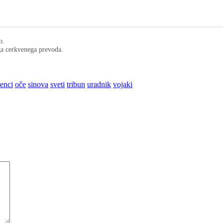
o.
ega cerkvenega prevoda.
enci
oče
sinova
sveti
tribun
uradnik
vojaki