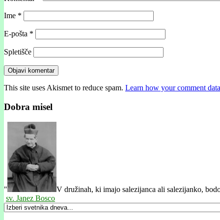
Ime
*
E-pošta
*
Spletišče
This site uses Akismet to reduce spam.
Learn how your comment data 
Dobra misel
"
V družinah, ki imajo salezijanca ali salezijanko, bodo
sv. Janez Bosco