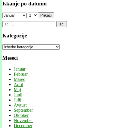
Iskanje po datumu
Prikaži
Išči:
Kategorije
Kategorije
Meseci
Januar
Februar
Marec
April
Maj
Junij
Julij
Avgust
September
Oktober
November
December