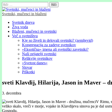
Išči:
Svetniki, mučenci in blaženi
Glavni
Skip
Svetnik dneva
to
Živa voda
meni
content
Blaženi, mučenci in svetniki
Več o svetništvu
Kje so živeli in delovali svetniki? (zemljevid)
Kongregacija za zadeve svetnikov
»Eksotična« imena ali svetniški zavetniki?
Naši prijatelji svetniki
Relikvije svetnikov
»Svetost danes«
Slovar
Piškotki
sveti Klavdij, Hilarija, Jason in Maver – 
3. decembra
V Rimu, sv
veliko skalo, vreči v morje, vojake in Klavdijeva sinova pa je dal usmr
Gospodu.