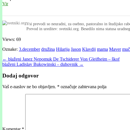
Vir
Vsi prevodi so neuradni, za osebno, pastoralno in študijsko rab
Prevod in ureditev: svetniki.org. Besedilo nima statusa uradn
Views: 69
Oznake:
3.december
družina
Hilarija
Jason
Klavdij
mama
Maver
muč
Post
← blaženi Janez Nepomuk De Tschiderer Von Gleifheim – škof
blaženi Ladislav Bukowinski – duhovnik →
navigation
Dodaj odgovor
Vaš e-naslov ne bo objavljen.
*
označuje zahtevana polja
Komentar
*