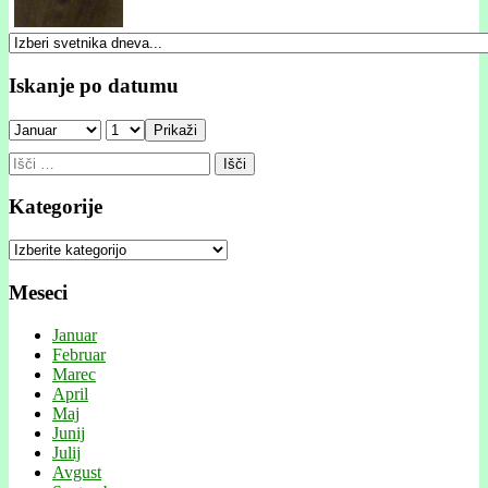
Iskanje po datumu
Prikaži
Išči:
Kategorije
Kategorije
Meseci
Januar
Februar
Marec
April
Maj
Junij
Julij
Avgust