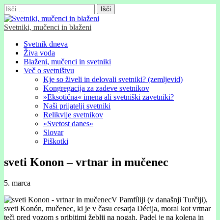
Išči:
Svetniki, mučenci in blaženi
Glavni
Skip
Svetnik dneva
to
Živa voda
meni
content
Blaženi, mučenci in svetniki
Več o svetništvu
Kje so živeli in delovali svetniki? (zemljevid)
Kongregacija za zadeve svetnikov
»Eksotična« imena ali svetniški zavetniki?
Naši prijatelji svetniki
Relikvije svetnikov
»Svetost danes«
Slovar
Piškotki
sveti Konon – vrtnar in mučenec
5. marca
V Pamfíliji (v današnji Turčiji),
sveti Konón, mučenec, ki je v času cesarja Décija, moral kot vrtnar
teči pred vozom s pribitimi žeblji na nogah. Padel je na kolena in