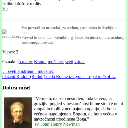
izdihnil dušo v molitvi.
Vir
Vsi prevodi so neuradni, za osebno, pastoralno in študijsko
rabo.
Prevod in ureditev: svetniki.org. Besedilo nima statusa uradnega
cerkvenega prevoda.
Views: 2
Oznake:
5.marec
Konon
mučenec
sveti
vrtnar
Post
← sveti Hadrijan – mučenec
blaženi Rudolf (Radulf) de la Roche iz Lyona – opat in škof →
navigation
Dobra misel
"
Verujem, da sem nesmrten; toda ta vera, ta
grozljivi pogled v neskončnost bi me strl, če ne bi
zaupal in molil v neomajnem upanju, da bo ta
večnost napolnjena z Bogom, da bom večno v
navzočnosti troedinega Boga."
sv. John Henry Newman