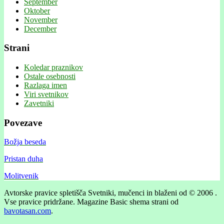
September
Oktober
November
December
Strani
Koledar praznikov
Ostale osebnosti
Razlaga imen
Viri svetnikov
Zavetniki
Povezave
Božja beseda
Pristan duha
Molitvenik
Avtorske pravice spletišča Svetniki, mučenci in blaženi od © 2006 .
Vse pravice pridržane.
Magazine Basic shema strani od
bavotasan.com
.