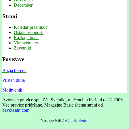
December
Strani
Koledar praznikov
Ostale osebnosti
Razlaga imen
Viri svetnikov
Zavetniki
Povezave
Božja beseda
Pristan duha
Molitvenik
Avtorske pravice spletišča Svetniki, mučenci in blaženi od © 2006 .
Vse pravice pridržane.
Magazine Basic shema strani od
bavotasan.com
.
Vsebino ščiti
Zaščitnik bloga
.