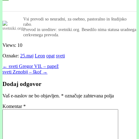
Vsi prevodi so neuradni, za osebno, pastoralno in študijsko
rabo.
Prevod in ureditev: svetniki.org. Besedilo nima statusa uradnega
cerkvenega prevoda.
Views: 10
Oznake:
25.maj
Leon
opat
sveti
Post
← sveti Gregor VII. – papež
sveti Zenobij – škof →
navigation
Dodaj odgovor
Vaš e-naslov ne bo objavljen.
*
označuje zahtevana polja
Komentar
*