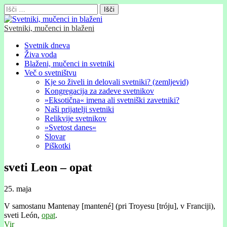
Išči:
Svetniki, mučenci in blaženi
Glavni
Skip
Svetnik dneva
to
Živa voda
meni
content
Blaženi, mučenci in svetniki
Več o svetništvu
Kje so živeli in delovali svetniki? (zemljevid)
Kongregacija za zadeve svetnikov
»Eksotična« imena ali svetniški zavetniki?
Naši prijatelji svetniki
Relikvije svetnikov
»Svetost danes«
Slovar
Piškotki
sveti Leon – opat
25. maja
V samostanu Mantenay [mantené] (pri Troyesu [tróju], v Franciji),
sveti León,
opat
.
Vir