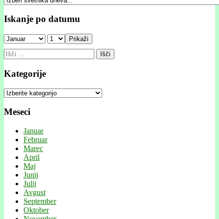
Iskanje po datumu
Prikaži
Išči:
Kategorije
Kategorije
Meseci
Januar
Februar
Marec
April
Maj
Junij
Julij
Avgust
September
Oktober
November