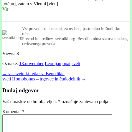
[óténu], zatem v Vienni [vién].
Vir
Vsi prevodi so neuradni, za osebno, pastoralno in študijsko
rabo.
Prevod in ureditev: svetniki.org. Besedilo nima statusa uradnega
cerkvenega prevoda.
Views: 8
Oznake:
13.november
Leonijan
opat
sveti
Post
← vsi svetniki reda sv. Benedikta
sveti Homobonus – trgovec in čudodelnik →
navigation
Dodaj odgovor
Vaš e-naslov ne bo objavljen.
*
označuje zahtevana polja
Komentar
*