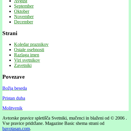
Avgust
September
Oktober
November
December
Strani
Koledar praznikov
Ostale osebnosti
Razlaga imen
Viri svetnikov
Zavetniki
Povezave
Božja beseda
Pristan duha
Molitvenik
Avtorske pravice spletišča Svetniki, mučenci in blaženi od © 2006 .
Vse pravice pridržane.
Magazine Basic shema strani od
bavotasan.com
.