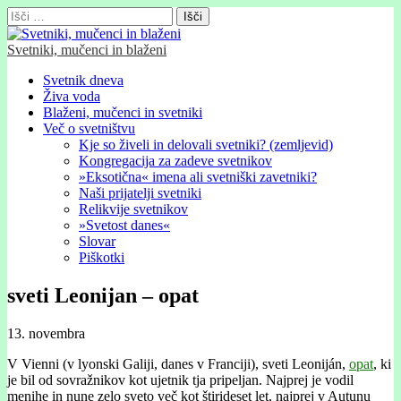
Išči:
Svetniki, mučenci in blaženi
Glavni
Skip
Svetnik dneva
to
Živa voda
meni
content
Blaženi, mučenci in svetniki
Več o svetništvu
Kje so živeli in delovali svetniki? (zemljevid)
Kongregacija za zadeve svetnikov
»Eksotična« imena ali svetniški zavetniki?
Naši prijatelji svetniki
Relikvije svetnikov
»Svetost danes«
Slovar
Piškotki
sveti Leonijan – opat
13. novembra
V Vienni (v lyonski Galiji, danes v Franciji), sveti Leoniján,
opat
, ki
je bil od sovražnikov kot ujetnik tja pripeljan. Najprej je vodil
menihe in nune zelo sveto več kot štirideset let, najprej v Autunu