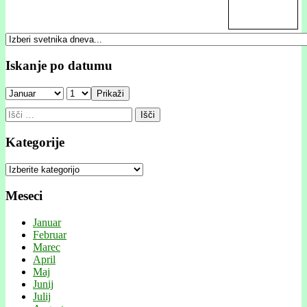
Iskanje po datumu
Prikaži
Išči:
Kategorije
Kategorije
Meseci
Januar
Februar
Marec
April
Maj
Junij
Julij