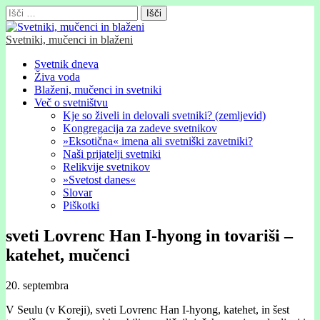
Išči:
Svetniki, mučenci in blaženi
Glavni
Skip
Svetnik dneva
to
Živa voda
meni
content
Blaženi, mučenci in svetniki
Več o svetništvu
Kje so živeli in delovali svetniki? (zemljevid)
Kongregacija za zadeve svetnikov
»Eksotična« imena ali svetniški zavetniki?
Naši prijatelji svetniki
Relikvije svetnikov
»Svetost danes«
Slovar
Piškotki
sveti Lovrenc Han I-hyong in tovariši –
katehet, mučenci
20. septembra
V Seulu (v Koreji), sveti Lovrenc Han I-hyong, katehet, in šest