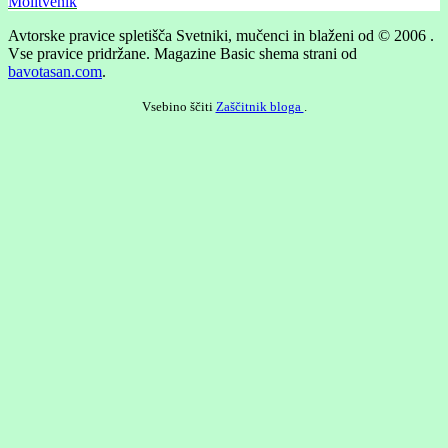
Molitvenik
Avtorske pravice spletišča Svetniki, mučenci in blaženi od © 2006 .
Vse pravice pridržane.
Magazine Basic shema strani od
bavotasan.com
.
Vsebino ščiti
Zaščitnik bloga
.