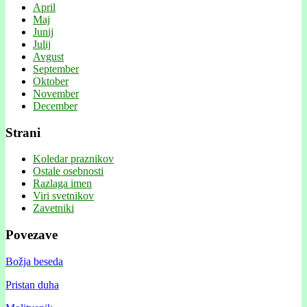
April
Maj
Junij
Julij
Avgust
September
Oktober
November
December
Strani
Koledar praznikov
Ostale osebnosti
Razlaga imen
Viri svetnikov
Zavetniki
Povezave
Božja beseda
Pristan duha