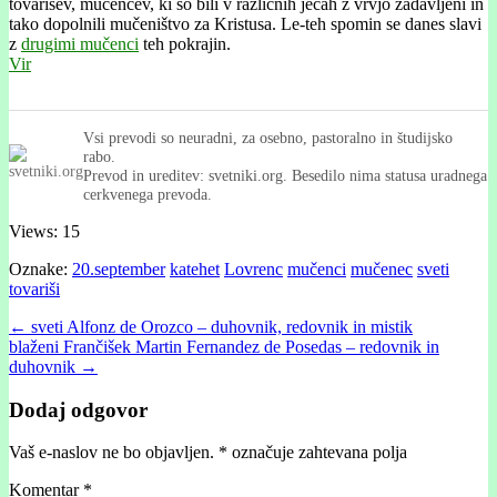
tovarišev, mučencev, ki so bili v različnih ječah z vrvjo zadavljeni in
tako dopolnili mučeništvo za Kristusa. Le-teh spomin se danes slavi
z
drugimi mučenci
teh pokrajin.
Vir
Vsi prevodi so neuradni, za osebno, pastoralno in študijsko
rabo.
Prevod in ureditev: svetniki.org. Besedilo nima statusa uradnega
cerkvenega prevoda.
Views: 15
Oznake:
20.september
katehet
Lovrenc
mučenci
mučenec
sveti
tovariši
Post
← sveti Alfonz de Orozco – duhovnik, redovnik in mistik
blaženi Frančišek Martin Fernandez de Posedas – redovnik in
navigation
duhovnik →
Dodaj odgovor
Vaš e-naslov ne bo objavljen.
*
označuje zahtevana polja
Komentar
*