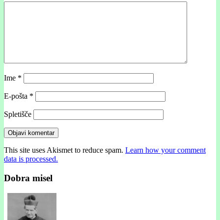
Ime
*
E-pošta
*
Spletišče
This site uses Akismet to reduce spam.
Learn how your comment
data is processed.
Dobra misel