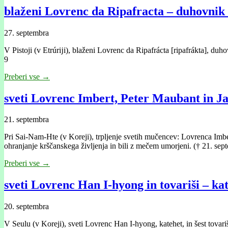
blaženi Lovrenc da Ripafracta – duhovnik 
27. septembra
V Pistoji (v Etrúrĳi), blaženi Lovrenc da Ripafrácta [ripafrákta], duh
9
Preberi vse →
sveti Lovrenc Imbert, Peter Maubant in J
21. septembra
Pri Sai-Nam-Hte (v Koreji), trpljenje svetih mučencev: Lovrenca Imber
ohranjanje krščanskega življenja in bili z mečem umorjeni. († 21. s
Preberi vse →
sveti Lovrenc Han I-hyong in tovariši – ka
20. septembra
V Seulu (v Koreji), sveti Lovrenc Han I-hyong, katehet, in šest tovari