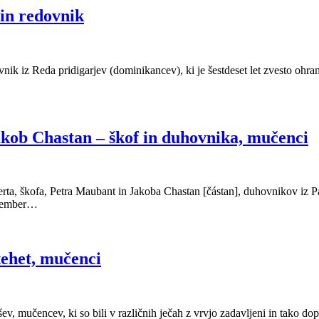
in redovnik
ovnik iz Reda pridigarjev (dominikancev), ki je šestdeset let zvesto ohr
akob Chastan – škof in duhovnika, mučenci
ta, škofa, Petra Maubant in Jakoba Chastan [částan], duhovnikov iz Par
eptember…
tehet, mučenci
šev, mučencev, ki so bili v različnih ječah z vrvjo zadavljeni in tako d