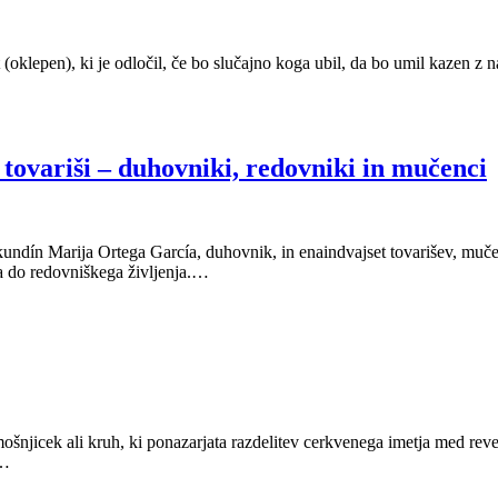
klepen), ki je odločil, če bo slučajno koga ubil, da bo umil kazen z na
tovariši – duhovniki, redovniki in mučenci
ekundín Marija Ortega García, duhovnik, in enaindvajset tovarišev, mu
va do redovniškega življenja.…
mošnjicek ali kruh, ki ponazarjata razdelitev cerkvenega imetja med re
.…