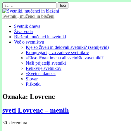
Išči:
Svetniki, mučenci in blaženi
Glavni
Skip
Svetnik dneva
to
Živa voda
meni
content
Blaženi, mučenci in svetniki
Več o svetništvu
Kje so živeli in delovali svetniki? (zemljevid)
Kongregacija za zadeve svetnikov
»Eksotična« imena ali svetniški zavetniki?
Naši prijatelji svetniki
Relikvije svetnikov
»Svetost danes«
Slovar
Piškotki
Oznaka:
Lovrenc
sveti Lovrenc – menih
30. decembra