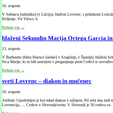
16. avgusta
V Subiacu [subĳáku] (v Lácĳu), blaženi Lovrenc, s priimkom Loricát (o
življenje. Vir Views: 6
Preberi vse →
blaženi Sekundín Marija Ortega García in 
13. avgusta
V Barbastru (blizu Huesce [uéske] v Aragóniji, v Španiji), blaženi S
Srca Marije, ki so bili umorjeni v preganjanju proti Cerkvi iz sovrašt
Preberi vse →
sveti Lovrenc – diakon in mučenec
10. avgusta
Atributi: Upodobljen je kot mlad diakon z ražnjem. Pri sebi ima tudi 
Lovrencija, … Cerkve v Sloveniji/svetu: V Sloveniji je 50 cerkva sv