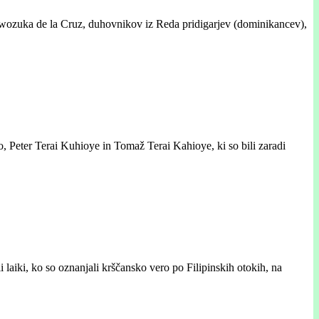
iwozuka de la Cruz, duhovnikov iz Reda pridigarjev (dominikancev),
Peter Terai Kuhioye in Tomaž Terai Kahioye, ki so bili zaradi
laiki, ko so oznanjali krščansko vero po Filipinskih otokih, na