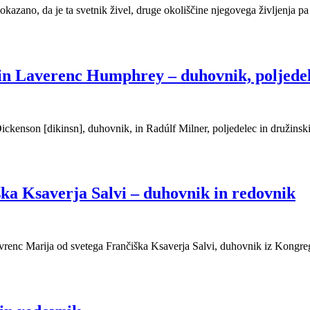
ano, da je ta svetnik živel, druge okoliščine njegovega življenja pa so
 in Laverenc Humphrey – duhovnik, poljedel
enson [dikinsn], duhovnik, in Radúlf Milner, poljedelec in družinski oč
ka Ksaverja Salvi – duhovnik in redovnik
vrenc Marija od svetega Frančiška Ksaverja Salvi, duhovnik iz Kongregac