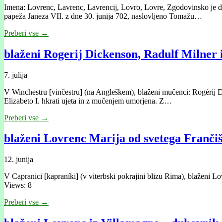
Imena: Lovrenc, Lavrenc, Lavrencij, Lovro, Lovre, Zgodovinsko je dokaz
papeža Janeza VII. z dne 30. junija 702, naslovljeno Tomažu…
Preberi vse →
blaženi Rogerij Dickenson, Radulf Milner
7. julija
V Winchestru [vinčestru] (na Angleškem), blaženi mučenci: Rogérij Dick
Elizabeto I. hkrati ujeta in z mučenjem umorjena. Z…
Preberi vse →
blaženi Lovrenc Marija od svetega Frančiš
12. junija
V Capranici [kapraníki] (v viterbski pokrajini blizu Rima), blaženi Lo
Views: 8
Preberi vse →