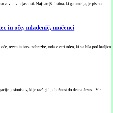
 zavite v nejasnosti. Najstarejša listina, ki ga omenja, je pismo
ec in oče, mladenič, mučenci
e, reven in brez izobrazbe, toda v veri trden, ki sta bila pod kraljico
ije pasionistov, ki je razširjal pobožnost do deteta Jezusa. Vir