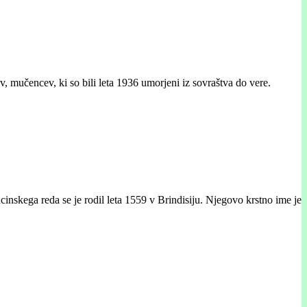
, mučencev, ki so bili leta 1936 umorjeni iz sovraštva do vere.
nskega reda se je rodil leta 1559 v Brindisiju. Njegovo krstno ime je