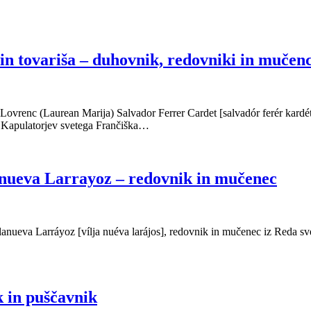
in tovariša – duhovnik, redovniki in mučenc
 Lovrenc (Laurean Marija) Salvador Ferrer Cardet [salvadór ferér kardét
a Kapulatorjev svetega Frančiška…
lanueva Larrayoz – redovnik in mučenec
anueva Larráyoz [vílja nuéva larájos], redovnik in mučenec iz Reda sv
k in puščavnik