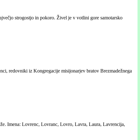
jvečjo strogostjo in pokoro. Živel je v votlini gore samotarsko
čenci, redovniki iz Kongregacije misijonarjev bratov Brezmadežnega
veže. Imena: Lovrenc, Lovranc, Lovro, Lavra, Laura, Lavrencija,