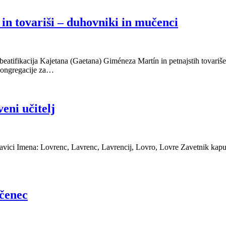
n tovariši – duhovniki in mučenci
atifikacija Kajetana (Gaetana) Giméneza Martín in petnajstih tovarišev
 Kongregacije za…
eni učitelj
lavici Imena: Lovrenc, Lavrenc, Lavrencij, Lovro, Lovre Zavetnik kapuci
učenec