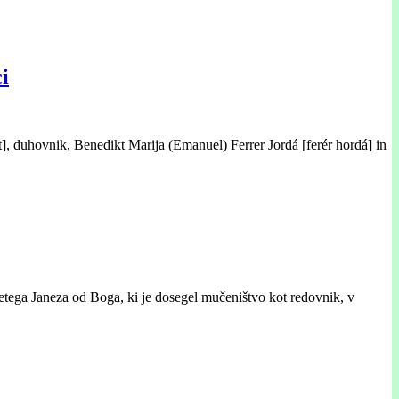
i
], duhovnik, Benedikt Marija (Emanuel) Ferrer Jordá [ferér hordá] in
etega Janeza od Boga, ki je dosegel mučeništvo kot redovnik, v