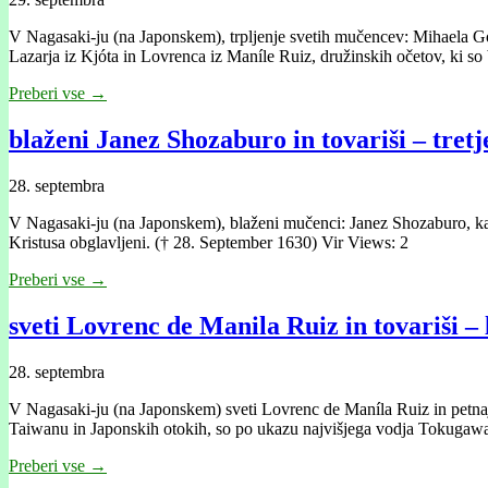
V Nagasaki-ju (na Japonskem), trpljenje svetih mučencev: Mihaela Go
Lazarja iz Kjóta in Lovrenca iz Maníle Ruiz, družinskih očetov, ki so
Preberi vse →
blaženi Janez Shozaburo in tovariši – tret
28. septembra
V Nagasaki-ju (na Japonskem), blaženi mučenci: Janez Shozaburo, ka
Kristusa obglavljeni. († 28. September 1630) Vir Views: 2
Preberi vse →
sveti Lovrenc de Manila Ruiz in tovariši –
28. septembra
V Nagasaki-ju (na Japonskem) sveti Lovrenc de Maníla Ruiz in petnajst
Taiwanu in Japonskih otokih, so po ukazu najvišjega vodja Tokugaw
Preberi vse →