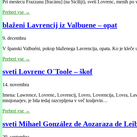
Pri mestecu Frazzanu [fracánu] (na Sicílĳi), sveti Lovrenc, menih po 
Preberi vse →
blaženi Lavrencij iz Valbuene – opat
9. decembra
V španski Valbuéni, pokop blaženega Lavrencija, opata. Ko je kleče um
Preberi vse →
sveti Lovrenc O´Toole – škof
14. novembra
Imena: Lawrence, Lovrenc, Lovrencij, Lovro, Lovrencija, Lovra, Lavra
misijonarjev, je bila tedaj razcepljena v več kraljevin…
Preberi vse →
sveti Mihael González de Aozaraza de Leib
29. septembra