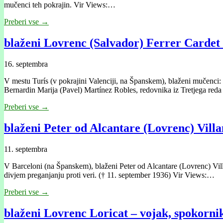
mučenci teh pokrajin. Vir Views:…
Preberi vse →
blaženi Lovrenc (Salvador) Ferrer Cardet 
16. septembra
V mestu Turís (v pokrajini Valenciji, na Španskem), blaženi mučenci:
Bernardin Marija (Pavel) Martínez Robles, redovnika iz Tretjega red
Preberi vse →
blaženi Peter od Alcantare (Lovrenc) Vil
11. septembra
V Barceloni (na Španskem), blaženi Peter od Alcantare (Lovrenc) Vill
divjem preganjanju proti veri. († 11. september 1936) Vir Views:…
Preberi vse →
blaženi Lovrenc Loricat – vojak, spokorni