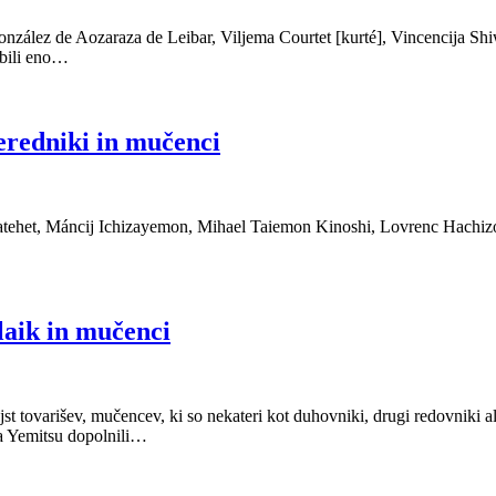
nzález de Aozaraza de Leibar, Viljema Courtet [kurté], Vincencija Sh
 bili eno…
jeredniki in mučenci
tehet, Máncij Ichizayemon, Mihael Taiemon Kinoshi, Lovrenc Hachizo, 
 laik in mučenci
 tovarišev, mučencev, ki so nekateri kot duhovniki, drugi redovniki ali 
a Yemitsu dopolnili…