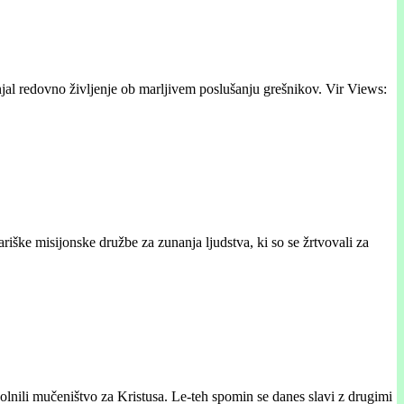
anjal redovno življenje ob marljivem poslušanju grešnikov. Vir Views:
iške misijonske družbe za zunanja ljudstva, ki so se žrtvovali za
opolnili mučeništvo za Kristusa. Le-teh spomin se danes slavi z drugimi