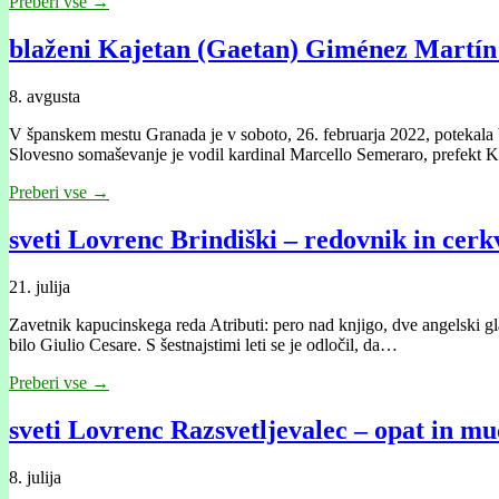
Preberi vse →
blaženi Kajetan (Gaetan) Giménez Martín i
8. avgusta
V španskem mestu Granada je v soboto, 26. februarja 2022, potekala be
Slovesno somaševanje je vodil kardinal Marcello Semeraro, prefekt
Preberi vse →
sveti Lovrenc Brindiški – redovnik in cerkv
21. julija
Zavetnik kapucinskega reda Atributi: pero nad knjigo, dve angelski g
bilo Giulio Cesare. S šestnajstimi leti se je odločil, da…
Preberi vse →
sveti Lovrenc Razsvetljevalec – opat in m
8. julija