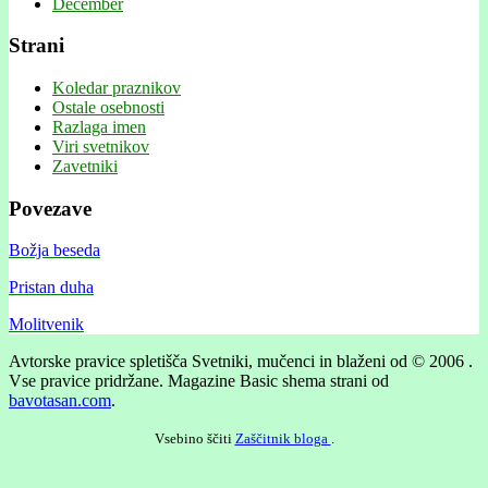
December
Strani
Koledar praznikov
Ostale osebnosti
Razlaga imen
Viri svetnikov
Zavetniki
Povezave
Božja beseda
Pristan duha
Molitvenik
Avtorske pravice spletišča Svetniki, mučenci in blaženi od © 2006 .
Vse pravice pridržane.
Magazine Basic shema strani od
bavotasan.com
.
Vsebino ščiti
Zaščitnik bloga
.