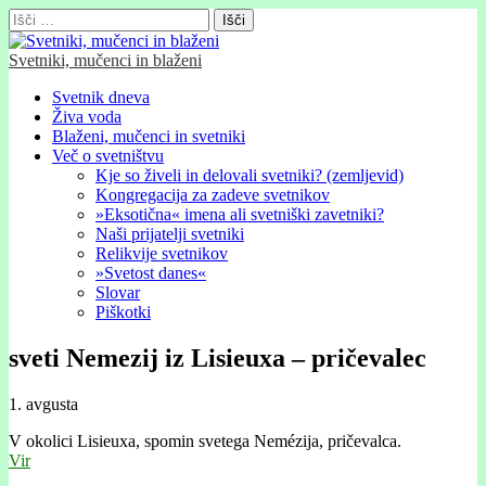
Išči:
Svetniki, mučenci in blaženi
Glavni
Skip
Svetnik dneva
to
Živa voda
meni
content
Blaženi, mučenci in svetniki
Več o svetništvu
Kje so živeli in delovali svetniki? (zemljevid)
Kongregacija za zadeve svetnikov
»Eksotična« imena ali svetniški zavetniki?
Naši prijatelji svetniki
Relikvije svetnikov
»Svetost danes«
Slovar
Piškotki
sveti Nemezij iz Lisieuxa – pričevalec
1. avgusta
V okolici Lisieuxa, spomin svetega Nemézija, pričevalca.
Vir