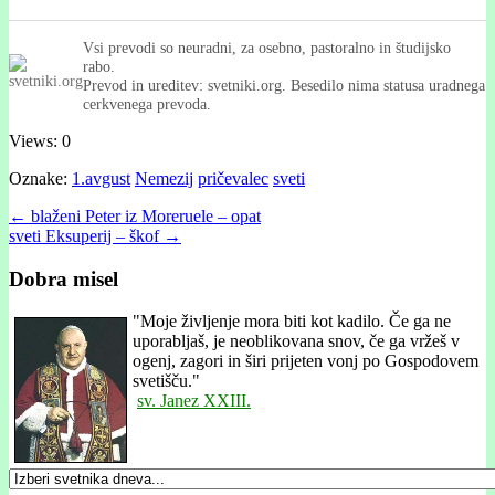
Vsi prevodi so neuradni, za osebno, pastoralno in študijsko
rabo.
Prevod in ureditev: svetniki.org. Besedilo nima statusa uradnega
cerkvenega prevoda.
Views: 0
Oznake:
1.avgust
Nemezij
pričevalec
sveti
Post
← blaženi Peter iz Moreruele – opat
sveti Eksuperij – škof →
navigation
Dobra misel
"
Moje življenje mora biti kot kadilo. Če ga ne
uporabljaš, je neoblikovana snov, če ga vržeš v
ogenj, zagori in širi prije­ten vonj po Gospodovem
svetišču."
sv. Janez XXIII.