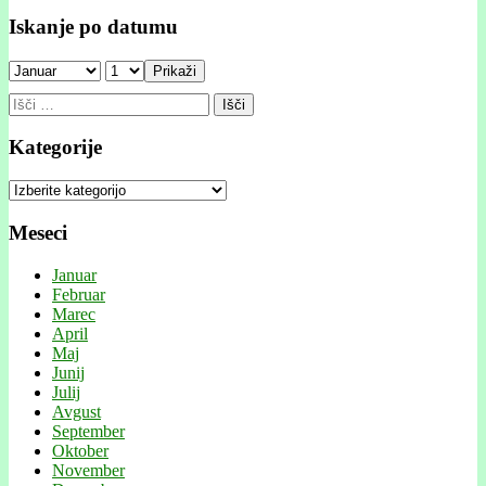
Iskanje po datumu
Prikaži
Išči:
Kategorije
Kategorije
Meseci
Januar
Februar
Marec
April
Maj
Junij
Julij
Avgust
September
Oktober
November