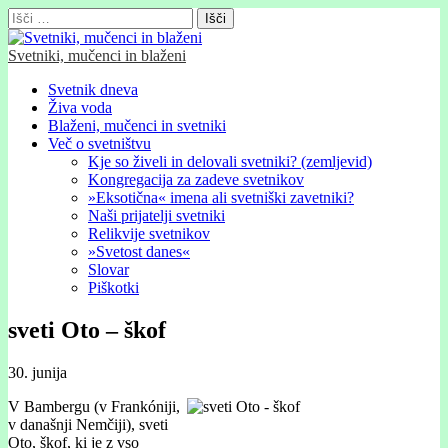
Išči:
Svetniki, mučenci in blaženi
Glavni
Skip
Svetnik dneva
to
Živa voda
meni
content
Blaženi, mučenci in svetniki
Več o svetništvu
Kje so živeli in delovali svetniki? (zemljevid)
Kongregacija za zadeve svetnikov
»Eksotična« imena ali svetniški zavetniki?
Naši prijatelji svetniki
Relikvije svetnikov
»Svetost danes«
Slovar
Piškotki
sveti Oto – škof
30. junija
V Bambergu (v Frankóniji,
v današnji Nemčiji), sveti
Oto, škof, ki je z vso