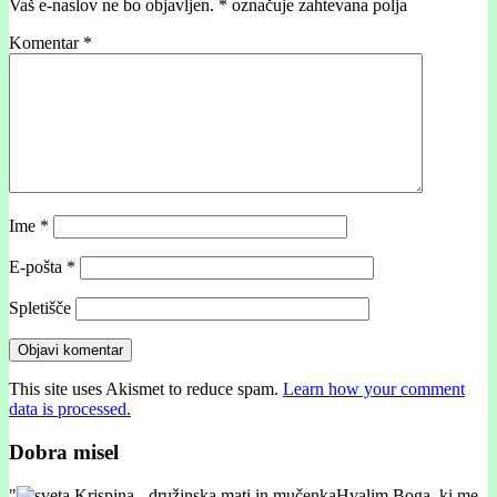
Vaš e-naslov ne bo objavljen.
*
označuje zahtevana polja
Komentar
*
Ime
*
E-pošta
*
Spletišče
This site uses Akismet to reduce spam.
Learn how your comment
data is processed.
Dobra misel
"
Hvalim Boga, ki me