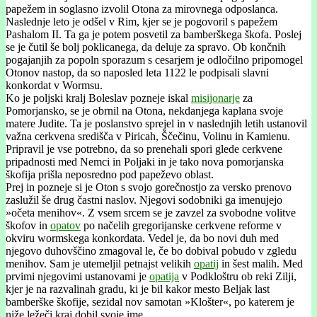
papežem in soglasno izvolil Otona za mirovnega odposlanca.
Naslednje leto je odšel v Rim, kjer se je pogovoril s papežem
Pashalom II. Ta ga je potem posvetil za bamberškega škofa. Poslej
se je čutil še bolj poklicanega, da deluje za spravo. Ob končnih
pogajanjih za popoln sporazum s cesarjem je odločilno pripomogel
Otonov nastop, da so naposled leta 1122 le podpisali slavni
konkordat v Wormsu.
Ko je poljski kralj Boleslav pozneje iskal
misijonarje
za
Pomorjansko, se je obrnil na Otona, nekdanjega kaplana svoje
matere Judite. Ta je poslanstvo sprejel in v naslednjih letih ustanovil
važna cerkvena središča v Piricah, Ščečinu, Volinu in Kamienu.
Pripravil je vse potrebno, da so prenehali spori glede cerkvene
pripadnosti med Nemci in Poljaki in je tako nova pomorjanska
škofija prišla neposredno pod papeževo oblast.
Prej in pozneje si je Oton s svojo gorečnostjo za versko prenovo
zaslužil še drug častni naslov. Njegovi sodobniki ga imenujejo
»očeta menihov«. Z vsem srcem se je zavzel za svobodne volitve
škofov in
opatov
po načelih gregorijanske cerkvene reforme v
okviru wormskega konkordata. Vedel je, da bo novi duh med
njegovo duhovščino zmagoval le, če bo dobival pobudo v zgledu
menihov. Sam je utemeljil petnajst velikih
opatij
in šest malih. Med
prvimi njegovimi ustanovami je
opatija
v Podkloštru ob reki Zilji,
kjer je na razvalinah gradu, ki je bil kakor mesto Beljak last
bamberške škofije, sezidal nov samotan »Klošter«, po katerem je
niže ležeči kraj dobil svoje ime.