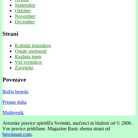
September
Oktober
November
December
Strani
Koledar praznikov
Ostale osebnosti
Razlaga imen
Viri svetnikov
Zavetniki
Povezave
Božja beseda
Pristan duha
Molitvenik
Avtorske pravice spletišča Svetniki, mučenci in blaženi od © 2006 .
Vse pravice pridržane.
Magazine Basic shema strani od
bavotasan.com
.