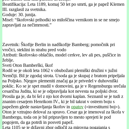
Beatifikacija: Leta 1189, komaj 50 let po smrti, ga je papež Klemen
III. razglasil za svetnika.
Goduje: 30. junija.
Misel: “škofovski prihodki so miloščina vernikom in se ne smejo
zapravljati za nečimrnosti.”
Zavetnik: Škofije Berlin in nadškofije Bamberg; pomočnik pri
vročici, steklini in strahu pred vodo
Atributi: škofovsko oblačilo, model cerkve, lev ali pes, puščice in
žeblje.
Sveti Oton Bamberški, škof
Rodil se je okoli leta 1062 v obubožani plemiški družini v južni
Nemčiji. Bil je zgodaj sirota. Usoda ga je skupaj z bratom pripeljala
na Poljsko. Njegov plemeniti značaj ga je privedel v duhovniški
poklic. Ko se je spet mudil v domovini, ga je v Regensburgu srečala
cesarična Judita, ki se je odpravljala kot nevesta na poljski dvor.
Prosila ga je, da bi šel z njo kot dvorni kaplan. Seznanil se je tudi z
znanim cesarjem Henrikom IV., ki je bil takrat v ostrem boju s
papežem glede nastavljanja škofov in
opatov
(»investiturni boj«).
Oton je vztrajno deloval za spravo. Cesar ga je imenoval za škofa v
Bambergu, toda on je bil pripravljen to mesto sprejeti le pod
pogojem, da ga potrdi in posveti papež.
Leta 1105 se je državni zbor odločil za mirovna pogajanja s