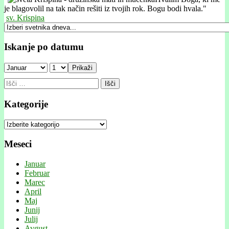
je blagovolil na tak način rešiti iz tvojih rok. Bogu bodi hvala."
sv. Krispina
Iskanje po datumu
Prikaži
Išči:
Kategorije
Kategorije
Meseci
Januar
Februar
Marec
April
Maj
Junij
Julij
Avgust