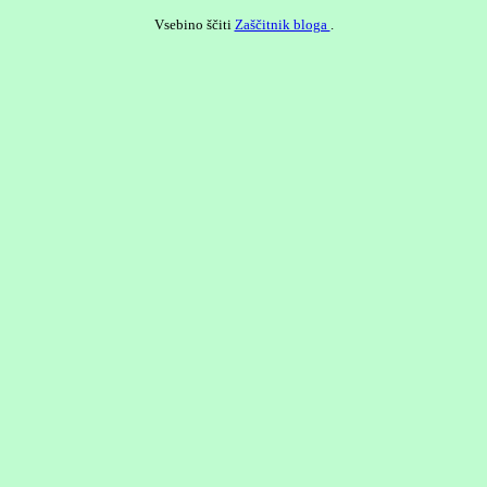
Vsebino ščiti
Zaščitnik bloga
.