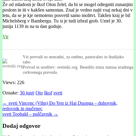
Že od mladosti je škof Oton želel, da bi se mogel odtegniti zunanjim
poslom in iti v kakšen samostan. Znal je vedno najti vsaj nekaj dni v
letu, da se je kje nemoteno posvetil samo molitvi. Takšen kraj je bil
Michelsberg v Bambergu. Tu si je tudi izbral grob. Umrl je 30.
junija 1139 in na ta dan goduje.
Vir
Vsi prevodi so neuradni, za osebno, pastoralno in študijsko
rabo.
Prevod in ureditev: svetniki.org. Besedilo nima statusa uradnega
cerkvenega prevoda.
Views: 226
Oznake:
30.junij
Oto
škof
sveti
Post
← sveti Vincenc (Vihn) Đo Yen iz Hai Duonga – duhovnik,
redovnik in mučenec
navigation
sveti Teobald – puščavnik →
Dodaj odgovor