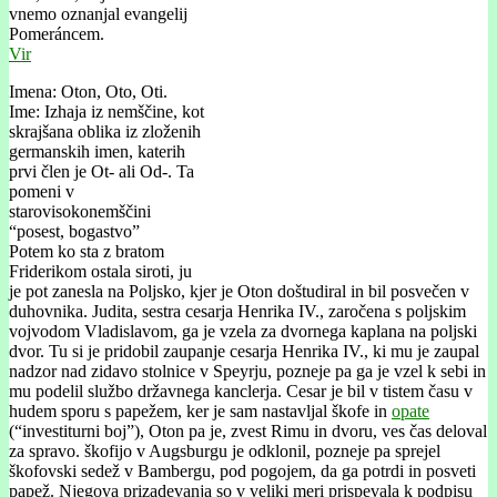
vnemo oznanjal evangelij
Pomeráncem.
Vir
Imena: Oton, Oto, Oti.
Ime: Izhaja iz nemščine, kot
skrajšana oblika iz zloženih
germanskih imen, katerih
prvi člen je Ot- ali Od-. Ta
pomeni v
starovisokonemščini
“posest, bogastvo”
Potem ko sta z bratom
Friderikom ostala siroti, ju
je pot zanesla na Poljsko, kjer je Oton doštudiral in bil posvečen v
duhovnika. Judita, sestra cesarja Henrika IV., zaročena s poljskim
vojvodom Vladislavom, ga je vzela za dvornega kaplana na poljski
dvor. Tu si je pridobil zaupanje cesarja Henrika IV., ki mu je zaupal
nadzor nad zidavo stolnice v Speyrju, pozneje pa ga je vzel k sebi in
mu podelil službo državnega kanclerja. Cesar je bil v tistem času v
hudem sporu s papežem, ker je sam nastavljal škofe in
opate
(“investiturni boj”), Oton pa je, zvest Rimu in dvoru, ves čas deloval
za spravo. škofijo v Augsburgu je odklonil, pozneje pa sprejel
škofovski sedež v Bambergu, pod pogojem, da ga potrdi in posveti
papež. Njegova prizadevanja so v veliki meri prispevala k podpisu