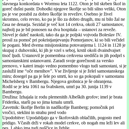
slavnega konkordata v Wormsu leta 1122. Oton je bil skrben škof in
goreč dušni pastir. Dohodki njegove škofije so bili silno veliki, Oton
pa je vse porabil za dobro škofije in revežev. Osebno je živel
skromno, celo revno, ko pa je šlo za dobro drugih, mu ni bilo žal ne
časa ne denarja. Sezidal je več kot 14 cerkva, okoli 27 samostanov,
najbolj pa je bil ponosen na dva hospitala – ustanovi za reveže.
Slovel je daleč naokoli, tako da ga je poljski vojvoda Boleslav IV.
prosil za pomoč pri pokristjanjevanju Pomorjanov, ki so bili večidel
še pogani. Med dvema misijonskima potovanjema l. 1124 in 1128 je
skupaj z duhovniki, ki jih je vzel s seboj, krstil okoli dvaindvajset
tisoč ljudi. Ustanovil je pomembna cerkvena središča in jih podprl s
samostanskimi ustanovami. Zaradi svoje gorečnosti za versko
prenovo, v kateri imajo vedno pomembno vlogo tudi samostani, si je
zaslužil ime “oče menihov”. Vse življenje si je želel samostanskega
miru; dosegel pa ga je šele po smrti, ko so ga pokopali v samostanu
Michelsberg v Bambergu. Njegova grobnica je še ohranjena.
Rodil se je leta 1061 na švabskem, umrl pa 30. junija 1139 v
Bambergu.
Družina: Izhajala iz rodu plemenitih Albeških grofov; imel je brata
Friderika, starši pa so jima kmalu umrli.
Zavetnik: škofije Berlin in nadškofije Bamberg; pomočnik pri
vročici, steklini in strahu pred vodo
Upodobitve: Upodabljajo ga v škofovskih oblačilih, pogosto med
pridigo. Včasih drži v rokah model cerkve, ob nogah mu leži lev ali
pes. Lahko ima tudi puščice in žeblje.