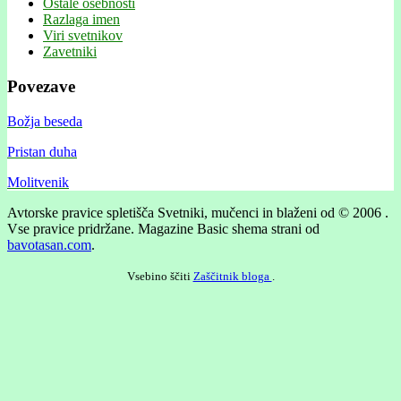
Ostale osebnosti
Razlaga imen
Viri svetnikov
Zavetniki
Povezave
Božja beseda
Pristan duha
Molitvenik
Avtorske pravice spletišča Svetniki, mučenci in blaženi od © 2006 .
Vse pravice pridržane.
Magazine Basic shema strani od
bavotasan.com
.
Vsebino ščiti
Zaščitnik bloga
.