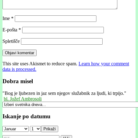
Ime
*
E-pošta
*
Spletišče
This site uses Akismet to reduce spam.
Learn how your comment
data is processed.
Dobra misel
"
Bog je ljubezen in jaz sem njegov služabnik za ljudi, ki trpijo."
bl. Jožef Ambrosoli
Iskanje po datumu
Prikaži
Išči: