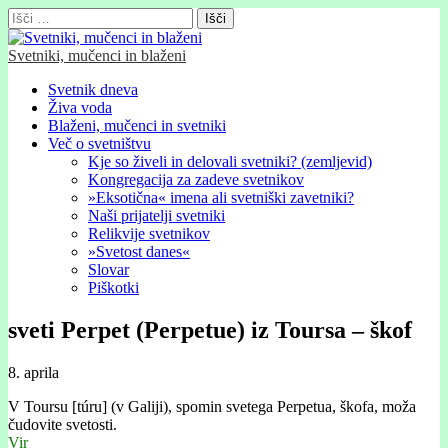
Išči:
Svetniki, mučenci in blaženi
Glavni
Skip
Svetnik dneva
to
Živa voda
meni
content
Blaženi, mučenci in svetniki
Več o svetništvu
Kje so živeli in delovali svetniki? (zemljevid)
Kongregacija za zadeve svetnikov
»Eksotična« imena ali svetniški zavetniki?
Naši prijatelji svetniki
Relikvije svetnikov
»Svetost danes«
Slovar
Piškotki
sveti Perpet (Perpetue) iz Toursa – škof
8. aprila
V Toursu [túru] (v Galiji), spomin svetega Perpetua, škofa, moža
čudovite svetosti.
Vir