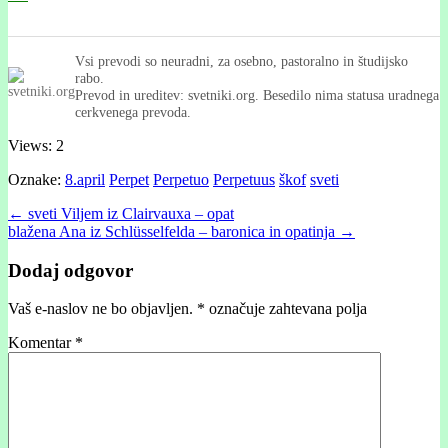
Vsi prevodi so neuradni, za osebno, pastoralno in študijsko
rabo.
Prevod in ureditev: svetniki.org. Besedilo nima statusa uradnega
cerkvenega prevoda.
Views: 2
Oznake:
8.april
Perpet
Perpetuo
Perpetuus
škof
sveti
Post
← sveti Viljem iz Clairvauxa – opat
blažena Ana iz Schlüsselfelda – baronica in opatinja →
navigation
Dodaj odgovor
Vaš e-naslov ne bo objavljen.
*
označuje zahtevana polja
Komentar
*