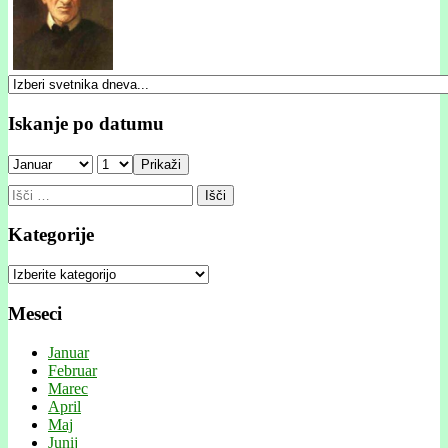
Iskanje po datumu
Prikaži
Išči:
Kategorije
Kategorije
Meseci
Januar
Februar
Marec
April
Maj
Junij