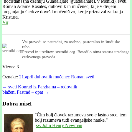
[nočistlán] (na ozemlju Guadalajare [guadalaháre], v Mehiki), sveti
Róman Adame Rosales, duhovnik in mučenec, ki je v divjem
preganjanju Cerkve dovršil mučeništvo, ker je priznaval za kralja
Kristusa.
Vir
Vsi prevodi so neuradni, za osebno, pastoralno in študijsko
rabo.
Prevod in ureditev: svetniki.org. Besedilo nima statusa uradnega
cerkvenega prevoda.
Views: 3
Oznake:
21.april
duhovnik
mučenec
Roman
sveti
Post
← sveti Konrad iz Parzhama – redovnik
blaženi Fastrad – opat →
navigation
Dobra misel
"
Čim bolj človek razumeva svoje lastno srce, tem
bolj razumeva tudi evangeljske nauke."
sv. John Henry Newman