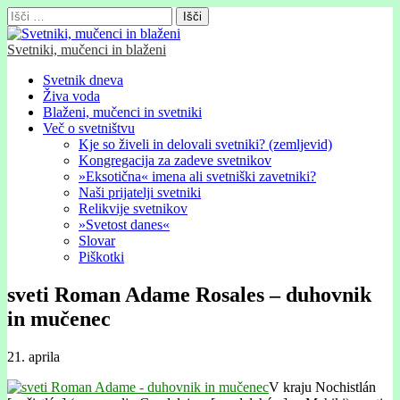
Išči:
Svetniki, mučenci in blaženi
Glavni
Skip
Svetnik dneva
to
Živa voda
meni
content
Blaženi, mučenci in svetniki
Več o svetništvu
Kje so živeli in delovali svetniki? (zemljevid)
Kongregacija za zadeve svetnikov
»Eksotična« imena ali svetniški zavetniki?
Naši prijatelji svetniki
Relikvije svetnikov
»Svetost danes«
Slovar
Piškotki
sveti Roman Adame Rosales – duhovnik
in mučenec
21. aprila
V kraju Nochistlán