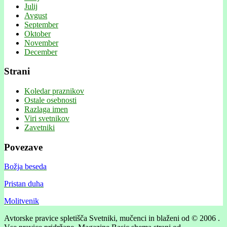
Julij
Avgust
September
Oktober
November
December
Strani
Koledar praznikov
Ostale osebnosti
Razlaga imen
Viri svetnikov
Zavetniki
Povezave
Božja beseda
Pristan duha
Molitvenik
Avtorske pravice spletišča Svetniki, mučenci in blaženi od © 2006 .