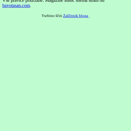
Vse pravice pridržane.
Magazine Basic shema strani od
bavotasan.com
.
Vsebino ščiti
Zaščitnik bloga
.