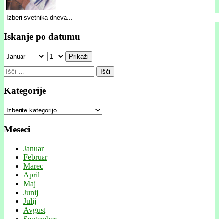
Iskanje po datumu
Prikaži
Išči:
Kategorije
Kategorije
Meseci
Januar
Februar
Marec
April
Maj
Junij
Julij
Avgust
September