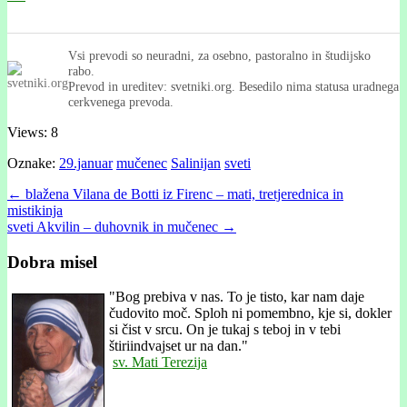
Vsi prevodi so neuradni, za osebno, pastoralno in študijsko
rabo.
Prevod in ureditev: svetniki.org. Besedilo nima statusa uradnega
cerkvenega prevoda.
Views: 8
Oznake:
29.januar
mučenec
Salinijan
sveti
Post
← blažena Vilana de Botti iz Firenc – mati, tretjerednica in
mistikinja
navigation
sveti Akvilin – duhovnik in mučenec →
Dobra misel
"
Bog prebiva v nas. To je tisto, kar nam daje
čudovito moč. Sploh ni pomembno, kje si, dokler
si čist v srcu. On je tukaj s teboj in v tebi
štiriindvajset ur na dan."
sv. Mati Terezija