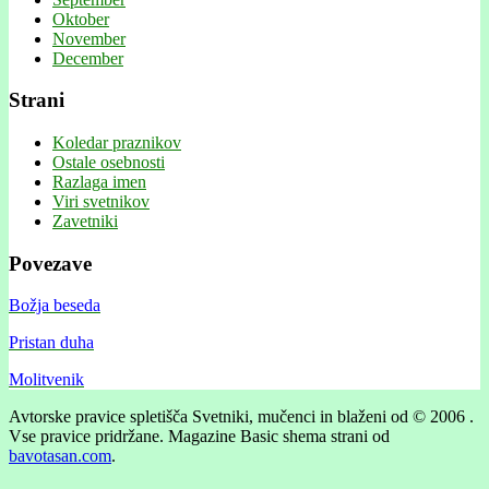
Oktober
November
December
Strani
Koledar praznikov
Ostale osebnosti
Razlaga imen
Viri svetnikov
Zavetniki
Povezave
Božja beseda
Pristan duha
Molitvenik
Avtorske pravice spletišča Svetniki, mučenci in blaženi od © 2006 .
Vse pravice pridržane.
Magazine Basic shema strani od
bavotasan.com
.