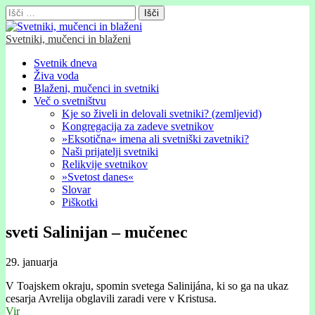
Išči:
Svetniki, mučenci in blaženi
Glavni
Skip
Svetnik dneva
to
Živa voda
meni
content
Blaženi, mučenci in svetniki
Več o svetništvu
Kje so živeli in delovali svetniki? (zemljevid)
Kongregacija za zadeve svetnikov
»Eksotična« imena ali svetniški zavetniki?
Naši prijatelji svetniki
Relikvije svetnikov
»Svetost danes«
Slovar
Piškotki
sveti Salinijan – mučenec
29. januarja
V Toajskem okraju, spomin svetega Salinijána, ki so ga na ukaz
cesarja Avrelija obglavili zaradi vere v Kristusa.
Vir