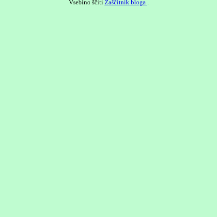
Vsebino ščiti
Zaščitnik bloga
.