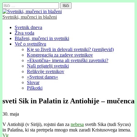
Išči:
Svetniki, mučenci in blaženi
Glavni
Skip
Svetnik dneva
to
Živa voda
meni
content
Blaženi, mučenci in svetniki
Več o svetništvu
Kje so živeli in delovali svetniki? (zemljevid)
Kongregacija za zadeve svetnikov
»Eksotična« imena ali svetniški zavetniki?
Naši prijatelji svetniki
Relikvije svetnikov
»Svetost danes«
Slovar
Piškotki
sveti Sik in Palatin iz Antiohije – mučenca
30. maja
V Antiohiji (v Siriji), rojstni dan za
nebesa
svetih Sika (tudi Sycus)
in Palatína, ki sta pretrpela mnogo muk zaradi Kristusovega imena.
Vir