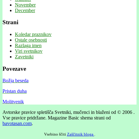
November
December
Strani
Koledar praznikov
Ostale osebnosti
Razlaga imen
Viri svetnikov
Zavetniki
Povezave
Božja beseda
Pristan duha
Molitvenik
Avtorske pravice spletišča Svetniki, mučenci in blaženi od © 2006 .
Vse pravice pridržane.
Magazine Basic shema strani od
bavotasan.com
.
Vsebino ščiti
Zaščitnik bloga
.