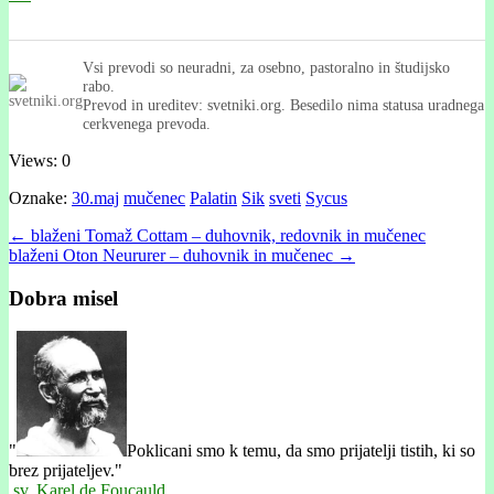
Vsi prevodi so neuradni, za osebno, pastoralno in študijsko
rabo.
Prevod in ureditev: svetniki.org. Besedilo nima statusa uradnega
cerkvenega prevoda.
Views: 0
Oznake:
30.maj
mučenec
Palatin
Sik
sveti
Sycus
Post
← blaženi Tomaž Cottam – duhovnik, redovnik in mučenec
blaženi Oton Neururer – duhovnik in mučenec →
navigation
Dobra misel
"
Poklicani smo k temu, da smo prijatelji tistih, ki so
brez prijateljev."
sv. Karel de Foucauld