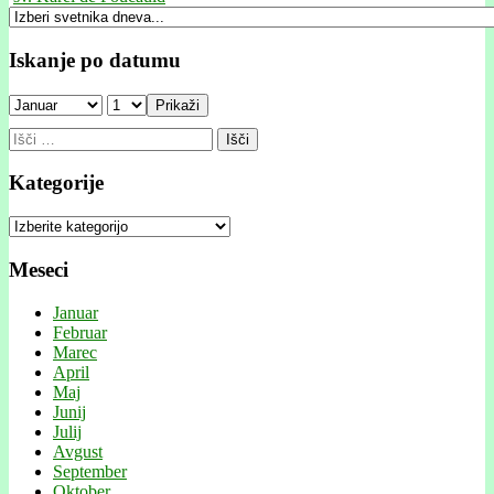
Iskanje po datumu
Prikaži
Išči:
Kategorije
Kategorije
Meseci
Januar
Februar
Marec
April
Maj
Junij
Julij
Avgust
September
Oktober