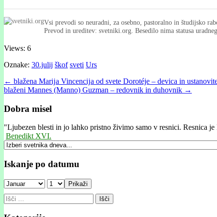
Vsi prevodi so neuradni, za osebno, pastoralno in študijsko rab
Prevod in ureditev: svetniki.org. Besedilo nima statusa uradn
Views: 6
Oznake:
30.julij
škof
sveti
Urs
Post
← blažena Marĳa Vincencĳa od svete Dorotéje – devica in ustanovite
blaženi Mannes (Manno) Guzman – redovnik in duhovnik →
navigation
Dobra misel
"
Ljubezen blesti in jo lahko pristno živimo samo v resnici. Resnica je l
Benedikt XVI.
Iskanje po datumu
Prikaži
Išči: