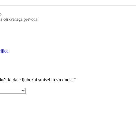
o.
ega cerkvenega prevoda.
ljica
uč, ki daje ljubezni smisel in vrednost."