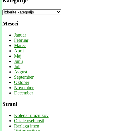
Kategorije
Kategorije
Meseci
Januar
Februar
Marec
April
Maj
Junij
Julij
Avgust
September
Oktober
November
December
Strani
Koledar praznikov
Ostale osebnosti
Razlaga imen