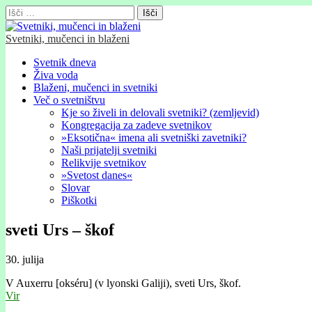
Išči:
Svetniki, mučenci in blaženi
Glavni
Skip
Svetnik dneva
to
Živa voda
meni
content
Blaženi, mučenci in svetniki
Več o svetništvu
Kje so živeli in delovali svetniki? (zemljevid)
Kongregacija za zadeve svetnikov
»Eksotična« imena ali svetniški zavetniki?
Naši prijatelji svetniki
Relikvije svetnikov
»Svetost danes«
Slovar
Piškotki
sveti Urs – škof
30. julija
V Auxerru [okséru] (v lyonski Galiji), sveti Urs, škof.
Vir