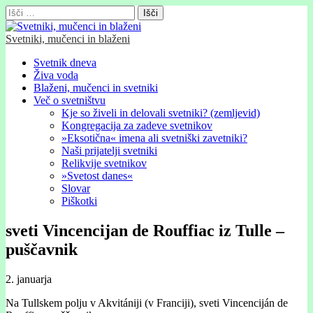
Išči:
Svetniki, mučenci in blaženi
Glavni
Skip
Svetnik dneva
to
Živa voda
meni
content
Blaženi, mučenci in svetniki
Več o svetništvu
Kje so živeli in delovali svetniki? (zemljevid)
Kongregacija za zadeve svetnikov
»Eksotična« imena ali svetniški zavetniki?
Naši prijatelji svetniki
Relikvije svetnikov
»Svetost danes«
Slovar
Piškotki
sveti Vincencijan de Rouffiac iz Tulle –
puščavnik
2. januarja
Na Tullskem polju v Akvitániji (v Franciji), sveti Vincenciján de