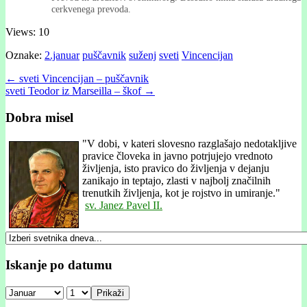
cerkvenega prevoda.
Views: 10
Oznake:
2.januar
puščavnik
suženj
sveti
Vincencijan
Post
← sveti Vincencĳan – puščavnik
sveti Teodor iz Marseilla – škof →
navigation
Dobra misel
"
V dobi, v kateri slovesno razglašajo nedotakljive
pravice človeka in javno potrjujejo vrednoto
življenja, isto pravico do življenja v dejanju
zanikajo in teptajo, zlasti v najbolj značilnih
trenutkih življenja, kot je rojstvo in umiranje."
sv. Janez Pavel II.
Iskanje po datumu
Prikaži