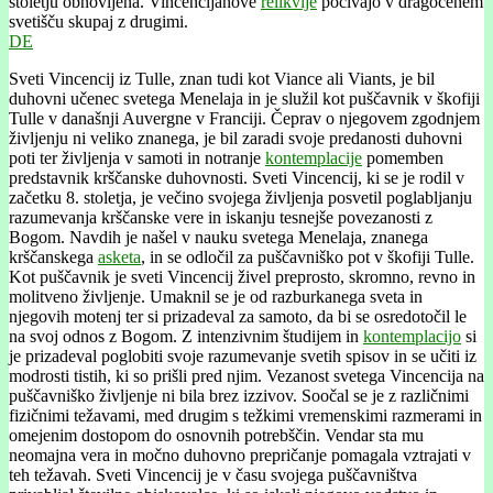
stoletju obnovljena. Vincencijanove
relikvije
počivajo v dragocenem
svetišču skupaj z drugimi.
DE
Sveti Vincencij iz Tulle, znan tudi kot Viance ali Viants, je bil
duhovni učenec svetega Menelaja in je služil kot puščavnik v škofiji
Tulle v današnji Auvergne v Franciji. Čeprav o njegovem zgodnjem
življenju ni veliko znanega, je bil zaradi svoje predanosti duhovni
poti ter življenja v samoti in notranje
kontemplacije
pomemben
predstavnik krščanske duhovnosti. Sveti Vincencij, ki se je rodil v
začetku 8. stoletja, je večino svojega življenja posvetil poglabljanju
razumevanja krščanske vere in iskanju tesnejše povezanosti z
Bogom. Navdih je našel v nauku svetega Menelaja, znanega
krščanskega
asketa
, in se odločil za puščavniško pot v škofiji Tulle.
Kot puščavnik je sveti Vincencij živel preprosto, skromno, revno in
molitveno življenje. Umaknil se je od razburkanega sveta in
njegovih motenj ter si prizadeval za samoto, da bi se osredotočil le
na svoj odnos z Bogom. Z intenzivnim študijem in
kontemplacijo
si
je prizadeval poglobiti svoje razumevanje svetih spisov in se učiti iz
modrosti tistih, ki so prišli pred njim. Vezanost svetega Vincencija na
puščavniško življenje ni bila brez izzivov. Soočal se je z različnimi
fizičnimi težavami, med drugim s težkimi vremenskimi razmerami in
omejenim dostopom do osnovnih potrebščin. Vendar sta mu
neomajna vera in močno duhovno prepričanje pomagala vztrajati v
teh težavah. Sveti Vincencij je v času svojega puščavništva