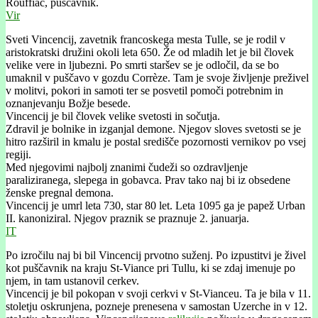
Rouffiac, puščavnik.
Vir
Sveti Vincencij, zavetnik francoskega mesta Tulle, se je rodil v
aristokratski družini okoli leta 650. Že od mladih let je bil človek
velike vere in ljubezni. Po smrti staršev se je odločil, da se bo
umaknil v puščavo v gozdu Corrèze. Tam je svoje življenje preživel
v molitvi, pokori in samoti ter se posvetil pomoči potrebnim in
oznanjevanju Božje besede.
Vincencij je bil človek velike svetosti in sočutja.
Zdravil je bolnike in izganjal demone. Njegov sloves svetosti se je
hitro razširil in kmalu je postal središče pozornosti vernikov po vsej
regiji.
Med njegovimi najbolj znanimi čudeži so ozdravljenje
paraliziranega, slepega in gobavca. Prav tako naj bi iz obsedene
ženske pregnal demona.
Vincencij je umrl leta 730, star 80 let. Leta 1095 ga je papež Urban
II. kanoniziral. Njegov praznik se praznuje 2. januarja.
IT
Po izročilu naj bi bil Vincencij prvotno suženj. Po izpustitvi je živel
kot puščavnik na kraju St-Viance pri Tullu, ki se zdaj imenuje po
njem, in tam ustanovil cerkev.
Vincencij je bil pokopan v svoji cerkvi v St-Vianceu. Ta je bila v 11.
stoletju oskrunjena, pozneje prenesena v samostan Uzerche in v 12.