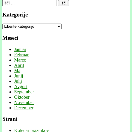
Išči:
Kategorije
Kategorije
Meseci
Januar
Februar
Marec
April
Maj
Junij
Julij
Avgust
September
Oktober
November
December
Strani
Koledar praznikov