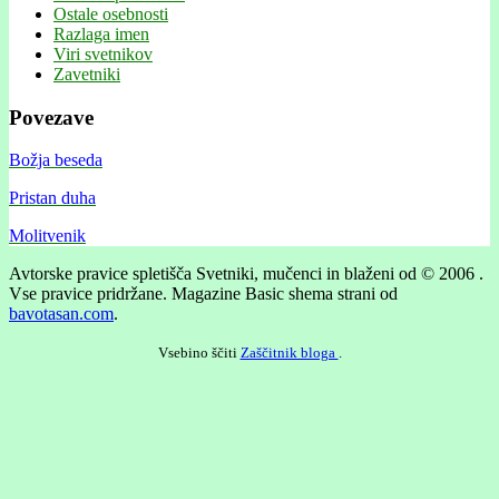
Ostale osebnosti
Razlaga imen
Viri svetnikov
Zavetniki
Povezave
Božja beseda
Pristan duha
Molitvenik
Avtorske pravice spletišča Svetniki, mučenci in blaženi od © 2006 .
Vse pravice pridržane.
Magazine Basic shema strani od
bavotasan.com
.
Vsebino ščiti
Zaščitnik bloga
.