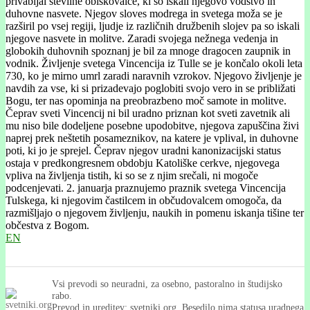
privabljal številne obiskovalce, ki so iskali njegovo vodstvo in
duhovne nasvete. Njegov sloves modrega in svetega moža se je
razširil po vsej regiji, ljudje iz različnih družbenih slojev pa so iskali
njegove nasvete in molitve. Zaradi svojega nežnega vedenja in
globokih duhovnih spoznanj je bil za mnoge dragocen zaupnik in
vodnik. Življenje svetega Vincencija iz Tulle se je končalo okoli leta
730, ko je mirno umrl zaradi naravnih vzrokov. Njegovo življenje je
navdih za vse, ki si prizadevajo poglobiti svojo vero in se približati
Bogu, ter nas opominja na preobrazbeno moč samote in molitve.
Čeprav sveti Vincencij ni bil uradno priznan kot sveti zavetnik ali
mu niso bile dodeljene posebne upodobitve, njegova zapuščina živi
naprej prek neštetih posameznikov, na katere je vplival, in duhovne
poti, ki jo je sprejel. Čeprav njegov uradni kanonizacijski status
ostaja v predkongresnem obdobju Katoliške cerkve, njegovega
vpliva na življenja tistih, ki so se z njim srečali, ni mogoče
podcenjevati. 2. januarja praznujemo praznik svetega Vincencija
Tulskega, ki njegovim častilcem in občudovalcem omogoča, da
razmišljajo o njegovem življenju, naukih in pomenu iskanja tišine ter
občestva z Bogom.
EN
Vsi prevodi so neuradni, za osebno, pastoralno in študijsko
rabo.
Prevod in ureditev: svetniki.org. Besedilo nima statusa uradnega