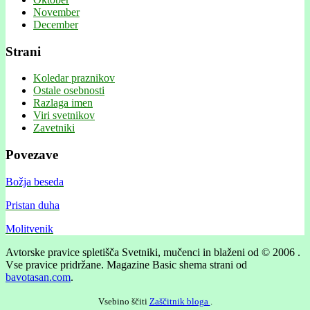
November
December
Strani
Koledar praznikov
Ostale osebnosti
Razlaga imen
Viri svetnikov
Zavetniki
Povezave
Božja beseda
Pristan duha
Molitvenik
Avtorske pravice spletišča Svetniki, mučenci in blaženi od © 2006 .
Vse pravice pridržane.
Magazine Basic shema strani od
bavotasan.com
.
Vsebino ščiti
Zaščitnik bloga
.