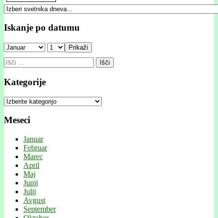
Iskanje po datumu
Prikaži
Išči:
Kategorije
Kategorije
Meseci
Januar
Februar
Marec
April
Maj
Junij
Julij
Avgust
September
Oktober