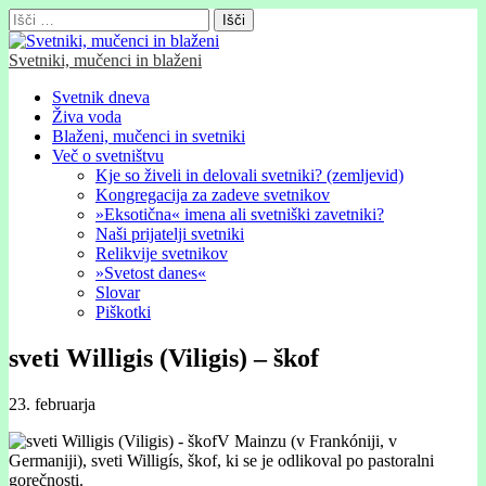
Išči:
Svetniki, mučenci in blaženi
Glavni
Skip
Svetnik dneva
to
Živa voda
meni
content
Blaženi, mučenci in svetniki
Več o svetništvu
Kje so živeli in delovali svetniki? (zemljevid)
Kongregacija za zadeve svetnikov
»Eksotična« imena ali svetniški zavetniki?
Naši prijatelji svetniki
Relikvije svetnikov
»Svetost danes«
Slovar
Piškotki
sveti Willigis (Viligis) – škof
23. februarja
V Mainzu (v Frankóniji, v
Germaniji), sveti Willigís, škof, ki se je odlikoval po pastoralni
gorečnosti.