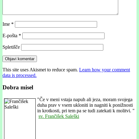
Ime
*
E-pošta
*
Spletišče
This site uses Akismet to reduce spam.
Learn how your comment
data is processed.
Dobra misel
"
Če v meni vstaja napuh ali jeza, moram svojega
duha prav v vsem ukloniti in nagniti k ponižnosti
in krotkosti, pri tem pa se tudi zatekati k molitvi. "
sv. Frančišek Saleški