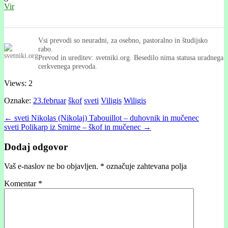
Vir
Vsi prevodi so neuradni, za osebno, pastoralno in študijsko
rabo.
Prevod in ureditev: svetniki.org. Besedilo nima statusa uradnega
cerkvenega prevoda.
Views: 2
Oznake:
23.februar
škof
sveti
Viligis
Wiligis
Post
← sveti Nikolas (Nikolaj) Tabouillot – duhovnik in mučenec
sveti Polikarp iz Smirne – škof in mučenec →
navigation
Dodaj odgovor
Vaš e-naslov ne bo objavljen.
*
označuje zahtevana polja
Komentar
*