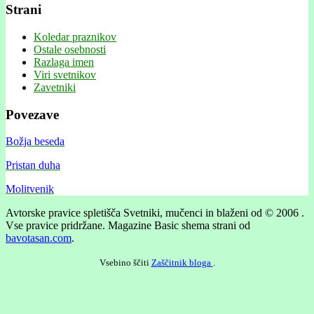
Strani
Koledar praznikov
Ostale osebnosti
Razlaga imen
Viri svetnikov
Zavetniki
Povezave
Božja beseda
Pristan duha
Molitvenik
Avtorske pravice spletišča Svetniki, mučenci in blaženi od © 2006 .
Vse pravice pridržane.
Magazine Basic shema strani od
bavotasan.com
.
Vsebino ščiti
Zaščitnik bloga
.