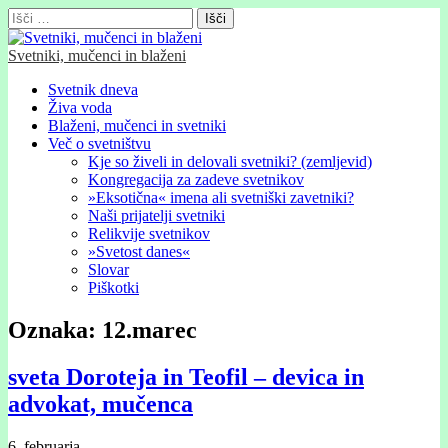
Išči:
Svetniki, mučenci in blaženi
Glavni
Skip
Svetnik dneva
to
Živa voda
meni
content
Blaženi, mučenci in svetniki
Več o svetništvu
Kje so živeli in delovali svetniki? (zemljevid)
Kongregacija za zadeve svetnikov
»Eksotična« imena ali svetniški zavetniki?
Naši prijatelji svetniki
Relikvije svetnikov
»Svetost danes«
Slovar
Piškotki
Oznaka:
12.marec
sveta Doroteja in Teofil – devica in
advokat, mučenca
6. februarja