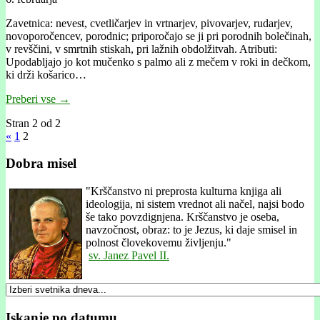
Zavetnica: nevest, cvetličarjev in vrtnarjev, pivovarjev, rudarjev,
novoporočencev, porodnic; priporočajo se ji pri porodnih bolečinah,
v revščini, v smrtnih stiskah, pri lažnih obdolžitvah. Atributi:
Upodabljajo jo kot mučenko s palmo ali z mečem v roki in dečkom,
ki drži košarico…
Preberi vse →
Stran 2 od 2
«
1
2
Dobra misel
"
Krščanstvo ni preprosta kulturna knjiga ali
ideologija, ni sistem vrednot ali načel, najsi bodo
še tako povzdignjena. Krščanstvo je oseba,
navzočnost, obraz: to je Jezus, ki daje smisel in
polnost človekovemu življenju."
sv. Janez Pavel II.
Iskanje po datumu