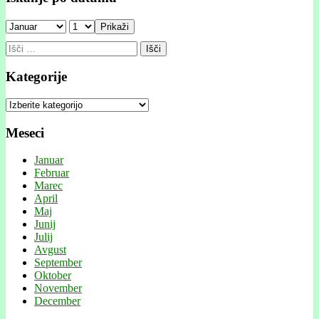
Prikaži
Išči:
Kategorije
Kategorije
Meseci
Januar
Februar
Marec
April
Maj
Junij
Julij
Avgust
September
Oktober
November
December