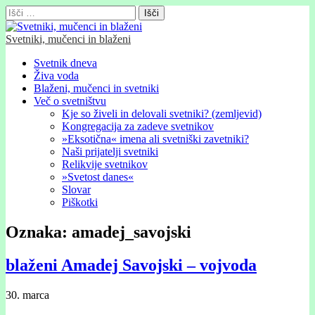
Išči:
Svetniki, mučenci in blaženi
Glavni
Skip
Svetnik dneva
to
Živa voda
meni
content
Blaženi, mučenci in svetniki
Več o svetništvu
Kje so živeli in delovali svetniki? (zemljevid)
Kongregacija za zadeve svetnikov
»Eksotična« imena ali svetniški zavetniki?
Naši prijatelji svetniki
Relikvije svetnikov
»Svetost danes«
Slovar
Piškotki
Oznaka:
amadej_savojski
blaženi Amadej Savojski – vojvoda
30. marca