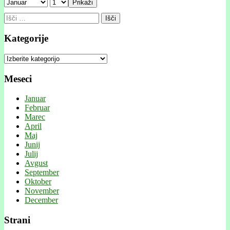
Prikaži
Išči:
Kategorije
Kategorije
Meseci
Januar
Februar
Marec
April
Maj
Junij
Julij
Avgust
September
Oktober
November
December
Strani