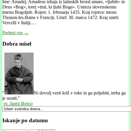
Ime: Amadej, Amadeus izhaja iz latinskih besed amare, »ljubiti« in
Deus »Bog«, torej »tisti, ki ljubi Boga«. Ustreza slovenskemu
imenu Bogoljub. Rojen: 1. februarja 1435. Kraj rojstva: mesto
Thonon-les-Bains v Franciji. Umrl: 30. marca 1472. Kraj smrti:
Vercelli v Italiji.…
Preberi vse →
Dobra misel
"
Ni dovolj vzeti križ v roke in ga poljubiti, treba ga
je nositi."
sv. Janez Bosco
Iskanje po datumu