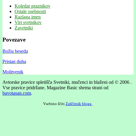
Koledar praznikov
Ostale osebnosti
Razlaga imen
Viri svetnikov
Zavetniki
Povezave
Božja beseda
Pristan duha
Molitvenik
Avtorske pravice spletišča Svetniki, mučenci in blaženi od © 2006 .
Vse pravice pridržane.
Magazine Basic shema strani od
bavotasan.com
.
Vsebino ščiti
Zaščitnik bloga
.