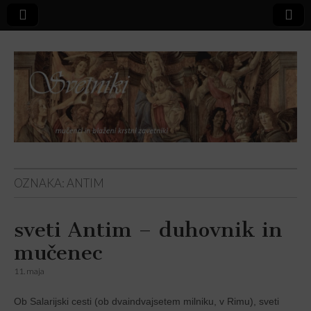
Svetniki,
OZNAKA:
ANTIM
mučenci in
sveti Antim – duhovnik in
blaženi
mučenec
11. maja
Ob Salarijski cesti (ob dvaindvajsetem milniku, v Rimu), sveti