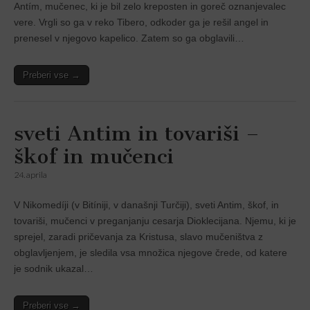
Antím, mučenec, ki je bil zelo kreposten in goreč oznanjevalec
vere. Vrgli so ga v reko Tibero, odkoder ga je rešil angel in
prenesel v njegovo kapelico. Zatem so ga obglavili…
Preberi vse →
sveti Antim in tovariši –
škof in mučenci
24. aprila
V Nikomedíji (v Bitíniji, v današnji Turčiji), sveti Antim, škof, in
tovariši, mučenci v preganjanju cesarja Dioklecijana. Njemu, ki je
sprejel, zaradi pričevanja za Kristusa, slavo mučeništva z
obglavljenjem, je sledila vsa množica njegove črede, od katere
je sodnik ukazal…
Preberi vse →