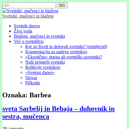
Išči:
Svetniki, mučenci in blaženi
Glavni
Skip
Svetnik dneva
to
Živa voda
meni
content
Blaženi, mučenci in svetniki
Več o svetništvu
Kje so živeli in delovali svetniki? (zemljevid)
Kongregacija za zadeve svetnikov
»Eksotična« imena ali svetniški zavetniki?
Naši prijatelji svetniki
Relikvije svetnikov
»Svetost danes«
Slovar
Piškotki
Oznaka:
Barbea
sveta Sarbelij in Bebaja – duhovnik in
sestra, mučenca
29. januarja