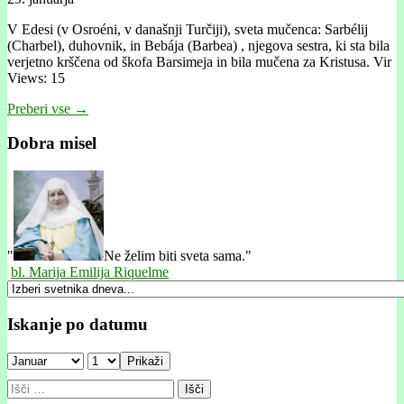
V Edesi (v Osroéni, v današnji Turčiji), sveta mučenca: Sarbélij
(Charbel), duhovnik, in Bebája (Barbea) , njegova sestra, ki sta bila
verjetno krščena od škofa Barsimeja in bila mučena za Kristusa. Vir
Views: 15
Preberi vse →
Dobra misel
"
Ne želim biti sveta sama."
bl. Marija Emilija Riquelme
Iskanje po datumu
Prikaži
Išči: