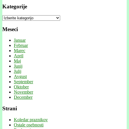
Kategorije
Kategorije
Meseci
Januar
Februar
Marec
April
Maj
Junij
Julij
Avgust
September
Oktober
November
December
Strani
Koledar praznikov
Ostale osebnosti