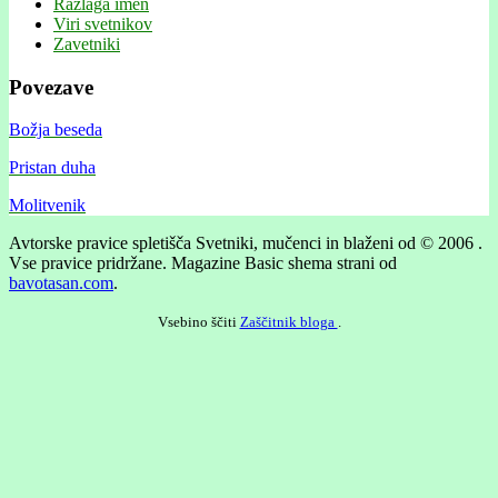
Razlaga imen
Viri svetnikov
Zavetniki
Povezave
Božja beseda
Pristan duha
Molitvenik
Avtorske pravice spletišča Svetniki, mučenci in blaženi od © 2006 .
Vse pravice pridržane.
Magazine Basic shema strani od
bavotasan.com
.
Vsebino ščiti
Zaščitnik bloga
.