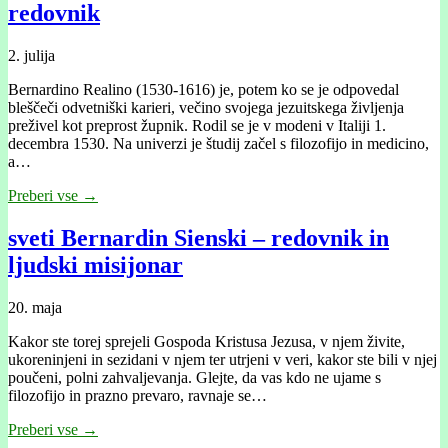
redovnik
2. julija
Bernardino Realino (1530-1616) je, potem ko se je odpovedal
bleščeči odvetniški karieri, večino svojega jezuitskega življenja
preživel kot preprost župnik. Rodil se je v modeni v Italiji 1.
decembra 1530. Na univerzi je študij začel s filozofijo in medicino,
a…
Preberi vse →
sveti Bernardin Sienski – redovnik in
ljudski misijonar
20. maja
Kakor ste torej sprejeli Gospoda Kristusa Jezusa, v njem živite,
ukoreninjeni in sezidani v njem ter utrjeni v veri, kakor ste bili v njej
poučeni, polni zahvaljevanja. Glejte, da vas kdo ne ujame s
filozofijo in prazno prevaro, ravnaje se…
Preberi vse →