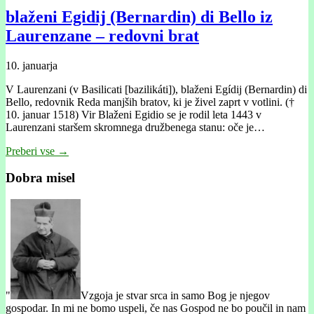
blaženi Egidij (Bernardin) di Bello iz
Laurenzane – redovni brat
10. januarja
V Laurenzani (v Basilicati [bazilikáti]), blaženi Egídij (Bernardin) di
Bello, redovnik Reda manjših bratov, ki je živel zaprt v votlini. (†
10. januar 1518) Vir Blaženi Egidio se je rodil leta 1443 v
Laurenzani staršem skromnega družbenega stanu: oče je…
Preberi vse →
Dobra misel
"
Vzgoja je stvar srca in samo Bog je njegov
gospodar. In mi ne bomo uspeli, če nas Gospod ne bo poučil in nam