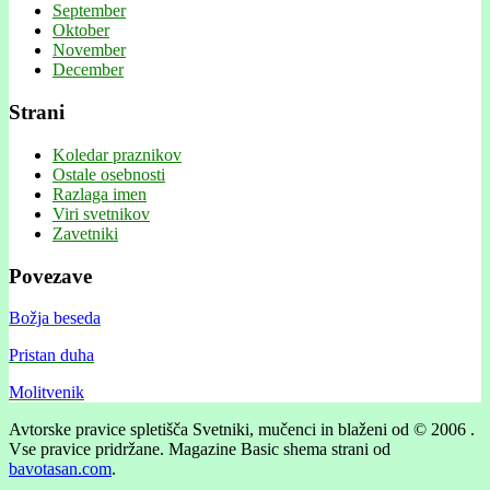
September
Oktober
November
December
Strani
Koledar praznikov
Ostale osebnosti
Razlaga imen
Viri svetnikov
Zavetniki
Povezave
Božja beseda
Pristan duha
Molitvenik
Avtorske pravice spletišča Svetniki, mučenci in blaženi od © 2006 .
Vse pravice pridržane.
Magazine Basic shema strani od
bavotasan.com
.