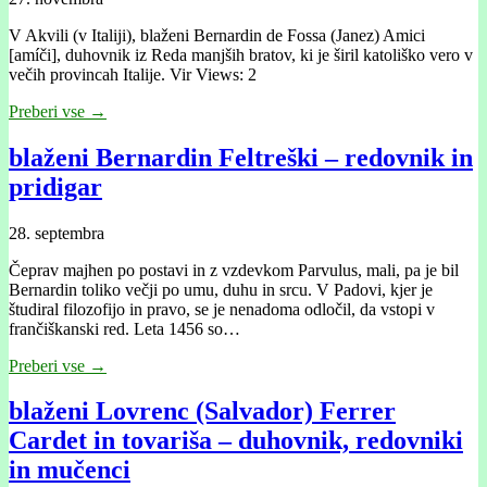
V Akvili (v Italiji), blaženi Bernardin de Fossa (Janez) Amici
[amíči], duhovnik iz Reda manjših bratov, ki je širil katoliško vero v
večih provincah Italije. Vir Views: 2
Preberi vse →
blaženi Bernardin Feltreški – redovnik in
pridigar
28. septembra
Čeprav majhen po postavi in z vzdevkom Parvulus, mali, pa je bil
Bernardin toliko večji po umu, duhu in srcu. V Padovi, kjer je
študiral filozofijo in pravo, se je nenadoma odločil, da vstopi v
frančiškanski red. Leta 1456 so…
Preberi vse →
blaženi Lovrenc (Salvador) Ferrer
Cardet in tovariša – duhovnik, redovniki
in mučenci