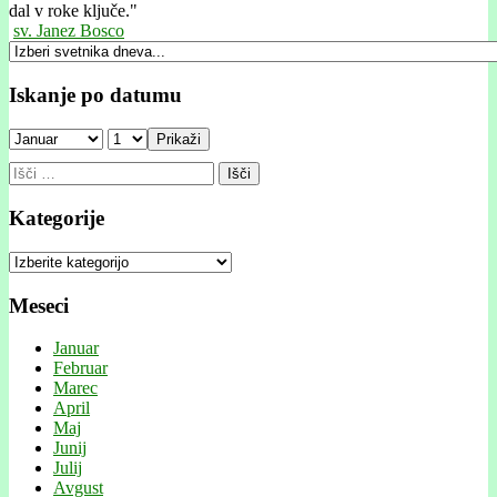
dal v roke ključe."
sv. Janez Bosco
Iskanje po datumu
Prikaži
Išči:
Kategorije
Kategorije
Meseci
Januar
Februar
Marec
April
Maj
Junij
Julij
Avgust