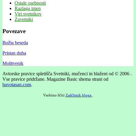
Ostale osebnosti
Razlaga imen
Viri svetnikov
Zavetniki
Povezave
Božja beseda
Pristan duha
Molitvenik
Avtorske pravice spletišča Svetniki, mučenci in blaženi od © 2006 .
Vse pravice pridržane.
Magazine Basic shema strani od
bavotasan.com
.
Vsebino ščiti
Zaščitnik bloga
.