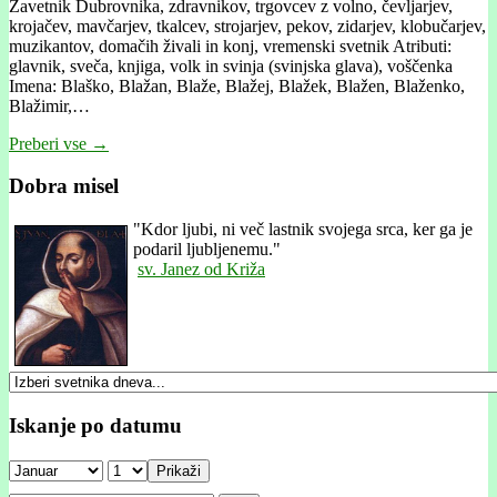
Zavetnik Dubrovnika, zdravnikov, trgovcev z volno, čevljarjev,
krojačev, mavčarjev, tkalcev, strojarjev, pekov, zidarjev, klobučarjev,
muzikantov, domačih živali in konj, vremenski svetnik Atributi:
glavnik, sveča, knjiga, volk in svinja (svinjska glava), voščenka
Imena: Blaško, Blažan, Blaže, Blažej, Blažek, Blažen, Blaženko,
Blažimir,…
Preberi vse →
Dobra misel
"
Kdor ljubi, ni več lastnik svojega srca, ker ga je
podaril ljubljenemu."
sv. Janez od Križa
Iskanje po datumu
Prikaži