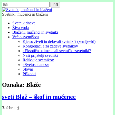
Išči:
Svetniki, mučenci in blaženi
Glavni
Skip
Svetnik dneva
to
Živa voda
meni
content
Blaženi, mučenci in svetniki
Več o svetništvu
Kje so živeli in delovali svetniki? (zemljevid)
Kongregacija za zadeve svetnikov
»Eksotična« imena ali svetniški zavetniki?
Naši prijatelji svetniki
Relikvije svetnikov
»Svetost danes«
Slovar
Piškotki
Oznaka:
Blaže
sveti Blaž – škof in mučenec
3. februarja