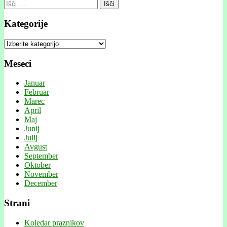
Išči:
Kategorije
Kategorije
Meseci
Januar
Februar
Marec
April
Maj
Junij
Julij
Avgust
September
Oktober
November
December
Strani
Koledar praznikov