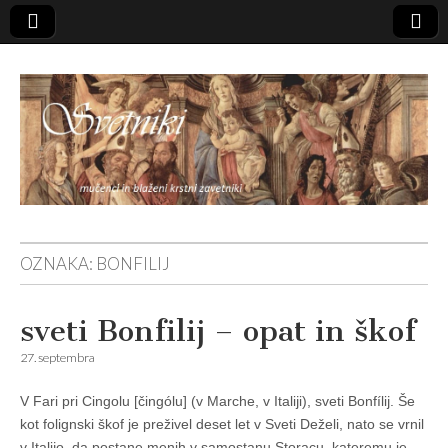
Svetniki,
OZNAKA:
BONFILIJ
mučenci in
sveti Bonfilij – opat in škof
blaženi
27. septembra
V Fari pri Cingolu [čingólu] (v Marche, v Italĳi), sveti Bonfílĳ. Še
kot folignski škof je preživel deset let v Sveti Deželi, nato se vrnil
v Italĳo, da postane menih v samostanu Storacu, kateremu je