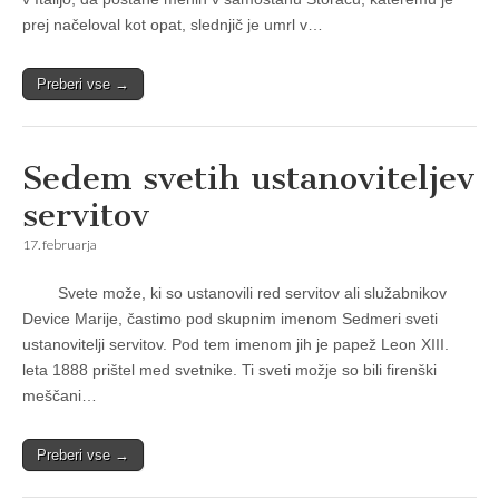
prej načeloval kot opat, slednjič je umrl v…
Preberi vse →
Sedem svetih ustanoviteljev
servitov
17. februarja
Svete može, ki so ustanovili red servitov ali služabnikov
Device Marije, častimo pod skupnim imenom Sedmeri sveti
ustanovitelji servitov. Pod tem imenom jih je papež Leon XIII.
leta 1888 prištel med svetnike. Ti sveti možje so bili firenški
meščani…
Preberi vse →