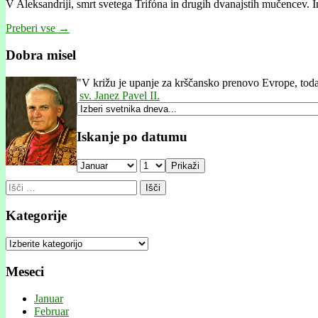
V Aleksandriji, smrt svetega Trifóna in drugih dvanajstih mučencev. Ime
Preberi vse →
Dobra misel
"
V križu je upanje za krščansko prenovo Evrope, toda
sv. Janez Pavel II.
Iskanje po datumu
Prikaži
Išči:
Kategorije
Kategorije
Meseci
Januar
Februar