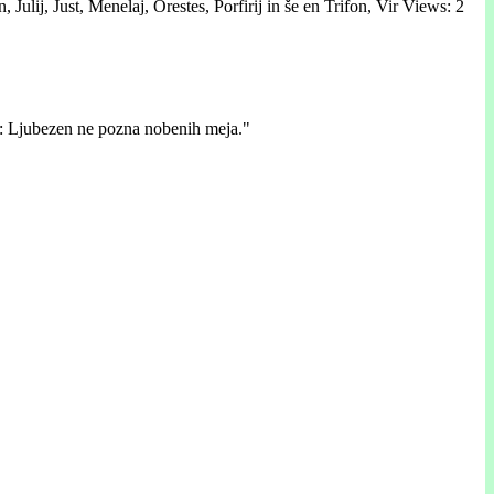
Julij, Just, Menelaj, Orestes, Porfirij in še en Trifon, Vir Views: 2
ri: Ljubezen ne pozna nobenih meja."