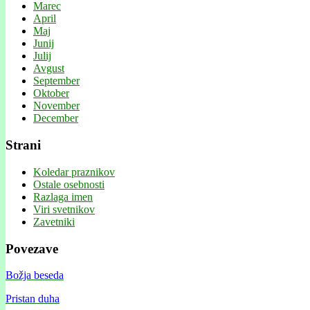
Marec
April
Maj
Junij
Julij
Avgust
September
Oktober
November
December
Strani
Koledar praznikov
Ostale osebnosti
Razlaga imen
Viri svetnikov
Zavetniki
Povezave
Božja beseda
Pristan duha