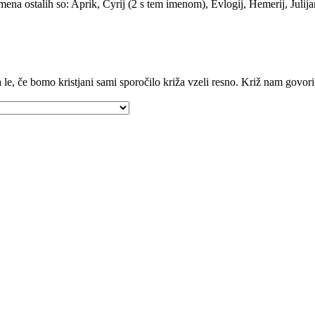
na ostalih so: Aprik, Cyrij (2 s tem imenom), Evlogij, Hemerij, Julijan, 
 le, če bomo kristjani sami sporočilo križa vzeli resno. Križ nam govo