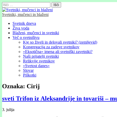
Išči:
Svetniki, mučenci in blaženi
Glavni
Skip
Svetnik dneva
to
Živa voda
meni
content
Blaženi, mučenci in svetniki
Več o svetništvu
Kje so živeli in delovali svetniki? (zemljevid)
Kongregacija za zadeve svetnikov
»Eksotična« imena ali svetniški zavetniki?
Naši prijatelji svetniki
Relikvije svetnikov
»Svetost danes«
Slovar
Piškotki
Oznaka:
Cirij
sveti Trifon iz Aleksandrije in tovariši – m
3. julija