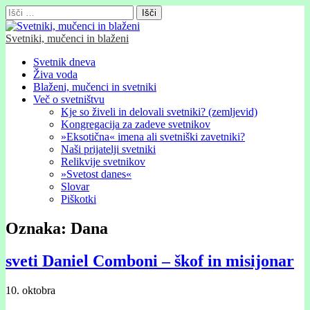
Išči:
Svetniki, mučenci in blaženi
Glavni
Skip
Svetnik dneva
to
Živa voda
meni
content
Blaženi, mučenci in svetniki
Več o svetništvu
Kje so živeli in delovali svetniki? (zemljevid)
Kongregacija za zadeve svetnikov
»Eksotična« imena ali svetniški zavetniki?
Naši prijatelji svetniki
Relikvije svetnikov
»Svetost danes«
Slovar
Piškotki
Oznaka:
Dana
sveti Daniel Comboni – škof in misijonar
10. oktobra