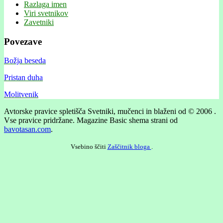
Razlaga imen
Viri svetnikov
Zavetniki
Povezave
Božja beseda
Pristan duha
Molitvenik
Avtorske pravice spletišča Svetniki, mučenci in blaženi od © 2006 .
Vse pravice pridržane.
Magazine Basic shema strani od
bavotasan.com
.
Vsebino ščiti
Zaščitnik bloga
.