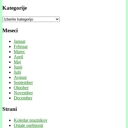
Kategorije
Kategorije
Meseci
Januar
Februar
Marec
April
Maj
Junij
Julij
Avgust
September
Oktober
November
December
Strani
Koledar praznikov
Ostale osebnosti