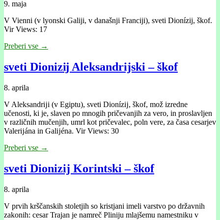
9. maja
V Vienni (v lyonski Galiji, v današnji Franciji), sveti Dionízij, škof.
Vir Views: 17
Preberi vse →
sveti Dionizĳ Aleksandrijski – škof
8. aprila
V Aleksandrĳi (v Egiptu), sveti Dionízĳ, škof, mož izredne
učenosti, ki je, slaven po mnogih pričevanjih za vero, in proslavljen
v različnih mučenjih, umrl kot pričevalec, poln vere, za časa cesarjev
Valerĳána in Galĳéna. Vir Views: 30
Preberi vse →
sveti Dionizij Korintski – škof
8. aprila
V prvih krščanskih stoletjih so kristjani imeli varstvo po državnih
zakonih: cesar Trajan je namreč Pliniju mlajšemu namestniku v