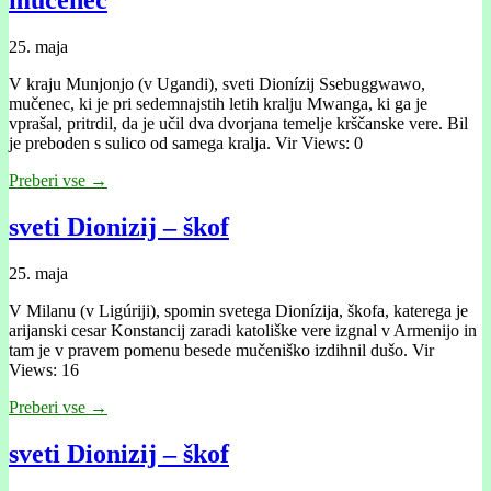
25. maja
V kraju Munjonjo (v Ugandi), sveti Dionízij Ssebuggwawo,
mučenec, ki je pri sedemnajstih letih kralju Mwanga, ki ga je
vprašal, pritrdil, da je učil dva dvorjana temelje krščanske vere. Bil
je preboden s sulico od samega kralja. Vir Views: 0
Preberi vse →
sveti Dionizij – škof
25. maja
V Milanu (v Ligúriji), spomin svetega Dionízija, škofa, katerega je
arijanski cesar Konstancij zaradi katoliške vere izgnal v Armenijo in
tam je v pravem pomenu besede mučeniško izdihnil dušo. Vir
Views: 16
Preberi vse →
sveti Dionizij – škof