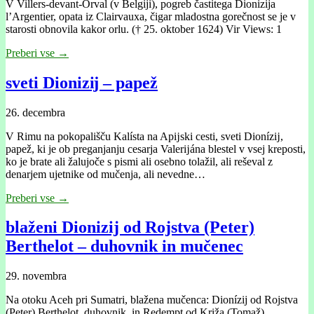
V Villers-devant-Orval (v Belgiji), pogreb častitega Dionizija
l’Argentier, opata iz Clairvauxa, čigar mladostna gorečnost se je v
starosti obnovila kakor orlu. († 25. oktober 1624) Vir Views: 1
Preberi vse →
sveti Dionizĳ – papež
26. decembra
V Rimu na pokopališču Kalísta na Apĳski cesti, sveti Dionízĳ,
papež, ki je ob preganjanju cesarja Valerĳána blestel v vsej kreposti,
ko je brate ali žalujoče s pismi ali osebno tolažil, ali reševal z
denarjem ujetnike od mučenja, ali nevedne…
Preberi vse →
blaženi Dionizij od Rojstva (Peter)
Berthelot – duhovnik in mučenec
29. novembra
Na otoku Aceh pri Sumatri, blažena mučenca: Dionízij od Rojstva
(Peter) Berthelot, duhovnik, in Redempt od Križa (Tomaž)