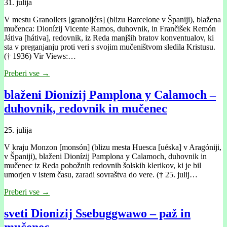
31. julija
V mestu Granollers [granoljérs] (blizu Barcelone v Španiji), blažena
mučenca: Dionízij Vicente Ramos, duhovnik, in Frančišek Remón
Játiva [hátiva], redovnik, iz Reda manjših bratov konventualov, ki
sta v preganjanju proti veri s svojim mučeništvom sledila Kristusu.
(† 1936) Vir Views:…
Preberi vse →
blaženi Dionízij Pamplona y Calamoch –
duhovnik, redovnik in mučenec
25. julija
V kraju Monzon [monsón] (blizu mesta Huesca [uéska] v Aragóniji,
v Španiji), blaženi Dionízij Pamplona y Calamoch, duhovnik in
mučenec iz Reda pobožnih redovnih šolskih klerikov, ki je bil
umorjen v istem času, zaradi sovraštva do vere. († 25. julij…
Preberi vse →
sveti Dionizij Ssebuggwawo – paž in
mučenec