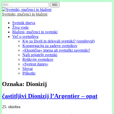
Išči:
Svetniki, mučenci in blaženi
Glavni
Skip
Svetnik dneva
to
Živa voda
meni
content
Blaženi, mučenci in svetniki
Več o svetništvu
Kje so živeli in delovali svetniki? (zemljevid)
Kongregacija za zadeve svetnikov
»Eksotična« imena ali svetniški zavetniki?
Naši prijatelji svetniki
Relikvije svetnikov
»Svetost danes«
Slovar
Piškotki
Oznaka:
Dionizij
častitljivi Dionizij l’Argentier – opat
25. oktobra