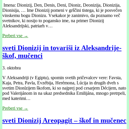
Imena: Dionizij, Den, Denis, Deni, Dioniz, Deonizija, Dionizija,
Dionisija, … Ime Dionizij pomeni v grščini tistega, ki je posvečen
vinskemu bogu Dionizu. Vsekakor je zanimivo, da poznamo več
svetnikov, ki nosijo to pogansko ime, na primer Dionizij
Aleksandrijski, patriarh v…
Preberi vse →
sveti Dionizij in tovariši iz Aleksandrije-
škof, mučenci
3. oktobra
V Aleksandriji (v Egiptu), spomin svetih pričevalcev vere: Favsta,
Kaja, Petra, Pavla, Evzébija, Herémona, Lúcija in drugih dveh s
svetim Dionízijem škofom, ki so najprej pod cesarjem Décijem, nato
pod Valerijánom in na ukaz predsednika Emilijána, mnogo pretrpeli,
med katerimi…
Preberi vse →
sveti Dionizij Areopagit – škof in mučenec