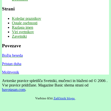
Strani
Koledar praznikov
Ostale osebnosti
Razlaga imen
Viri svetnikov
Zavetniki
Povezave
Božja beseda
Pristan duha
Molitvenik
Avtorske pravice spletišča Svetniki, mučenci in blaženi od © 2006 .
Vse pravice pridržane.
Magazine Basic shema strani od
bavotasan.com
.
Vsebino ščiti
Zaščitnik bloga
.