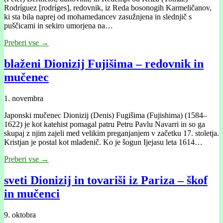
Rodríguez [rodríges], redovnik, iz Reda bosonogih Karmeličanov,
ki sta bila naprej od mohamedancev zasužnjena in slednjič s
puščicami in sekiro umorjena na…
Preberi vse →
blaženi Dionizij Fujišima – redovnik in
mučenec
1. novembra
Japonski mučenec Dionizij (Denis) Fugišima (Fujishima) (1584–
1622) je kot katehist pomagal patru Petru Pavlu Navarri in so ga
skupaj z njim zajeli med velikim preganjanjem v začetku 17. stoletja.
Kristjan je postal kot mladenič. Ko je šogun Ijejasu leta 1614…
Preberi vse →
sveti Dionizij in tovariši iz Pariza – škof
in mučenci
9. oktobra