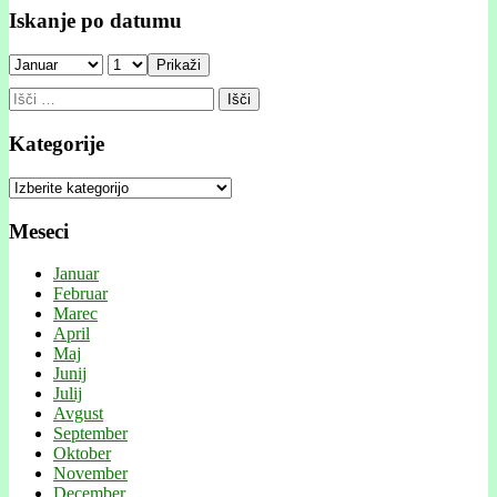
Iskanje po datumu
Prikaži
Išči:
Kategorije
Kategorije
Meseci
Januar
Februar
Marec
April
Maj
Junij
Julij
Avgust
September
Oktober
November
December