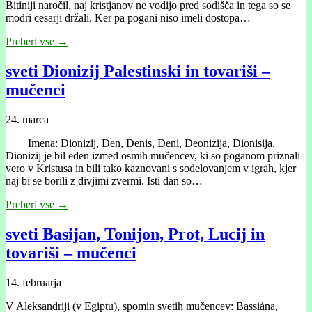
Bitiniji naročil, naj kristjanov ne vodijo pred sodišča in tega so se
modri cesarji držali. Ker pa pogani niso imeli dostopa…
Preberi vse →
sveti Dionizij Palestinski in tovariši –
mučenci
24. marca
Imena: Dionizij, Den, Denis, Deni, Deonizija, Dionisija.
Dionizij je bil eden izmed osmih mučencev, ki so poganom priznali
vero v Kristusa in bili tako kaznovani s sodelovanjem v igrah, kjer
naj bi se borili z divjimi zvermi. Isti dan so…
Preberi vse →
sveti Basijan, Tonijon, Prot, Lucij in
tovariši – mučenci
14. februarja
V Aleksandriji (v Egiptu), spomin svetih mučencev: Bassiána,