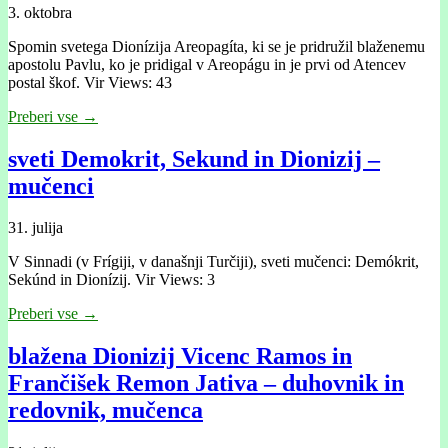
3. oktobra
Spomin svetega Dionízĳa Areopagíta, ki se je pridružil blaženemu
apostolu Pavlu, ko je pridigal v Areopágu in je prvi od Atencev
postal škof. Vir Views: 43
Preberi vse →
sveti Demokrit, Sekund in Dionizij –
mučenci
31. julija
V Sinnadi (v Frígiji, v današnji Turčiji), sveti mučenci: Demókrit,
Sekúnd in Dionízij. Vir Views: 3
Preberi vse →
blažena Dionizij Vicenc Ramos in
Frančišek Remon Jativa – duhovnik in
redovnik, mučenca