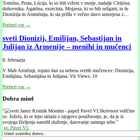
Tonióna, Prota, Lúcija, ki so bili vrženi v morje, nadalje Cirijóna,
duhovnika, Agatóna, exorcista, Mojzesa, ki so bili sežgani, in še
Dionízija in Ammónija, ki sta prišla v večno slavo umorjena z…
Preberi vse →
sveti Dionizij, Emilijan, Sebastijan in
Julijan iz Armenije – menihi in mučenci
8. februarja
V Mali Arméniji, rojstni dan za nebesa svetih mučencev: Dionizija,
Emilijána, Sebastijána in Julijana. Vir Views: 10
Preberi vse →
Dobra misel
"
Skrivnost veličine
sv. Jožefa, ki se lepo sklada z njegovo ponižnostjo, je, da je iz
svojega življenja naredil služenje, darovanje samega sebe."
sv. Pavel VI.