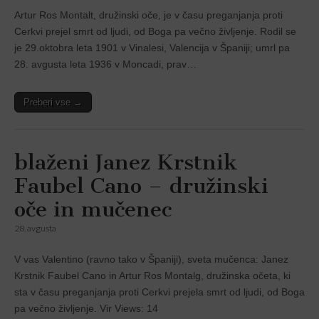
Artur Ros Montalt, družinski oče, je v času preganjanja proti
Cerkvi prejel smrt od ljudi, od Boga pa večno življenje. Rodil se
je 29.oktobra leta 1901 v Vinalesi, Valencija v Španiji; umrl pa
28. avgusta leta 1936 v Moncadi, prav…
Preberi vse →
blaženi Janez Krstnik
Faubel Cano – družinski
oče in mučenec
28. avgusta
V vas Valentino (ravno tako v Španiji), sveta mučenca: Janez
Krstnik Faubel Cano in Artur Ros Montalg, družinska očeta, ki
sta v času preganjanja proti Cerkvi prejela smrt od ljudi, od Boga
pa večno življenje. Vir Views: 14