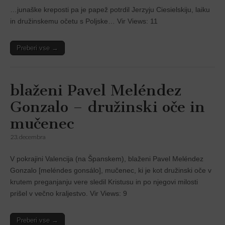
…junaške kreposti pa je papež potrdil Jerzyju Ciesielskiju, laiku
in družinskemu očetu s Poljske… Vir Views: 11
Preberi vse →
blaženi Pavel Meléndez
Gonzalo – družinski oče in
mučenec
23. decembra
V pokrajini Valencĳa (na Španskem), blaženi Pavel Meléndez
Gonzalo [meléndes gonsálo], mučenec, ki je kot družinski oče v
krutem preganjanju vere sledil Kristusu in po njegovi milosti
prišel v večno kraljestvo. Vir Views: 9
Preberi vse →