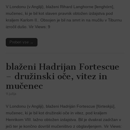
V Londonu (v Angliji), blaženi Rihard Langhorne [lenghórn],
mučenec, ki je bil kot slaven pravnik obtožen izdajstva pod
kraljem Karlom II.. Obsojen je bil na smrt in na mučilu v Tiburnu
izročil dušo. Vir Views: 9
Preberi vse →
blaženi Hadrijan Fortescue
– družinski oče, vitez in
mučenec
9. julija
V Londonu (v Angliji), blaženi Hadriján Fortescue [fórteskjú],
mučenec, ki je bil kot družinski oče in vitez, pod kraljem
Henrikom VIII. lažno obtožen izdajstva. Bil je dvakrat zadržan v
ječi ter je končno dovršil mučeništvo z obglavljenjem. Vir Views: