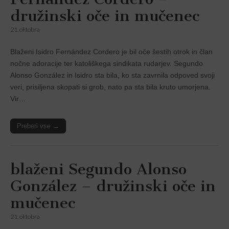
družinski oče in mučenec
21. oktobra
Blaženi Isidro Fernández Cordero je bil oče šestih otrok in član
nočne adoracije ter katoliškega sindikata rudarjev. Segundo
Alonso González in Isidro sta bila, ko sta zavrnila odpoved svoji
veri, prisiljena skopati si grob, nato pa sta bila kruto umorjena.
Vir…
Preberi vse →
blaženi Segundo Alonso
González – družinski oče in
mučenec
21. oktobra