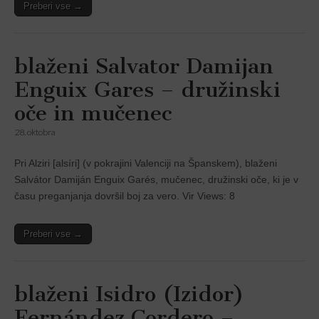
Preberi vse →
blaženi Salvator Damijan
Enguix Gares – družinski
oče in mučenec
28. oktobra
Pri Alziri [alsíri] (v pokrajini Valencĳi na Španskem), blaženi
Salvátor Damiján Enguix Garés, mučenec, družinski oče, ki je v
času preganjanja dovršil boj za vero. Vir Views: 8
Preberi vse →
blaženi Isidro (Izidor)
Fernández Cordero –