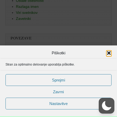
Ostale osebnosti
Razlaga imen
Viri svetnikov
Zavetniki
POVEZAVE
Božja beseda
Piškotki
Pristan duha
Stran za optimalno delovanje uporablja piškotke.
Molitvenik
Sprejmi
Zavrni
Nastavitve
Avtorske pravice spletišča Svetniki, mučenci in blaženi od © 2006 . Vse
pravice pridržane.
Magazine Basic shema strani od
bavotasan.com
.