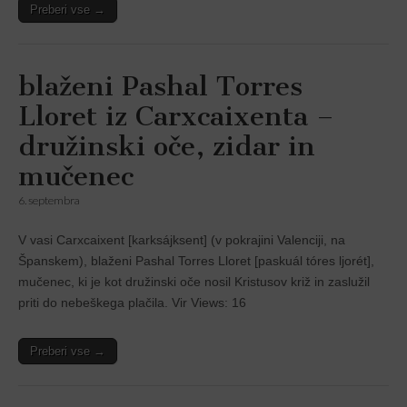
Preberi vse →
blaženi Pashal Torres
Lloret iz Carxcaixenta –
družinski oče, zidar in
mučenec
6. septembra
V vasi Carxcaixent [karksájksent] (v pokrajini Valenciji, na
Španskem), blaženi Pashal Torres Lloret [paskuál tóres ljorét],
mučenec, ki je kot družinski oče nosil Kristusov križ in zaslužil
priti do nebeškega plačila. Vir Views: 16
Preberi vse →