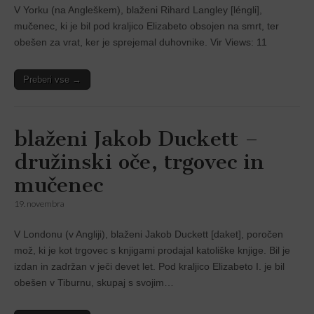
V Yorku (na Angleškem), blaženi Rihard Langley [léngli],
mučenec, ki je bil pod kraljico Elizabeto obsojen na smrt, ter
obešen za vrat, ker je sprejemal duhovnike. Vir Views: 11
Preberi vse →
blaženi Jakob Duckett –
družinski oče, trgovec in
mučenec
19. novembra
V Londonu (v Anglĳi), blaženi Jakob Duckett [daket], poročen
mož, ki je kot trgovec s knjigami prodajal katoliške knjige. Bil je
izdan in zadržan v ječi devet let. Pod kraljico Elizabeto I. je bil
obešen v Tiburnu, skupaj s svojim…