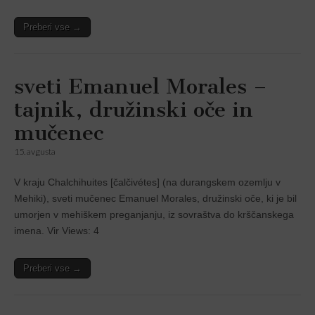
Preberi vse →
sveti Emanuel Morales –
tajnik, družinski oče in
mučenec
15. avgusta
V kraju Chalchihuites [čalčivétes] (na durangskem ozemlju v
Mehiki), sveti mučenec Emanuel Morales, družinski oče, ki je bil
umorjen v mehiškem preganjanju, iz sovraštva do krščanskega
imena. Vir Views: 4
Preberi vse →