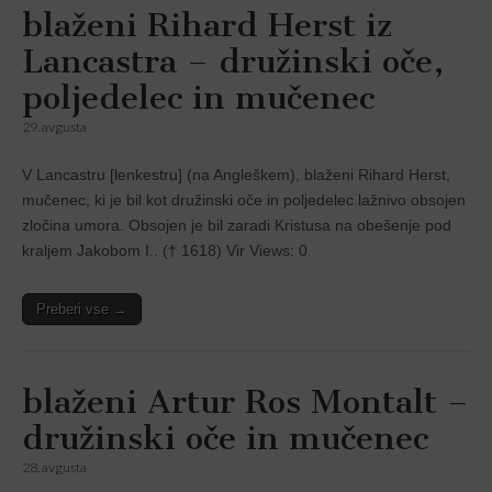
blaženi Rihard Herst iz
Lancastra – družinski oče,
poljedelec in mučenec
29. avgusta
V Lancastru [lenkestru] (na Angleškem), blaženi Rihard Herst,
mučenec, ki je bil kot družinski oče in poljedelec lažnivo obsojen
zločina umora. Obsojen je bil zaradi Kristusa na obešenje pod
kraljem Jakobom I.. († 1618) Vir Views: 0
Preberi vse →
blaženi Artur Ros Montalt –
družinski oče in mučenec
28. avgusta