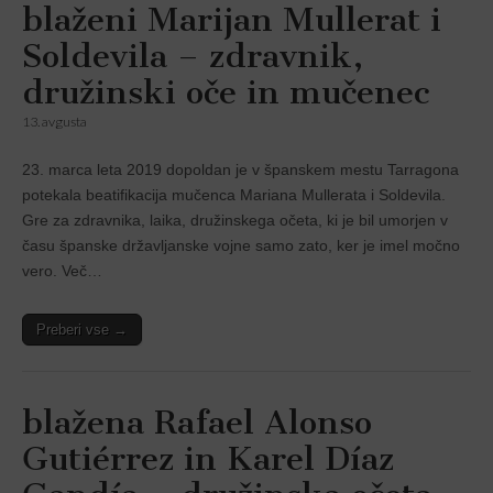
blaženi Marijan Mullerat i
Soldevila – zdravnik,
družinski oče in mučenec
13. avgusta
23. marca leta 2019 dopoldan je v španskem mestu Tarragona
potekala beatifikacija mučenca Mariana Mullerata i Soldevila.
Gre za zdravnika, laika, družinskega očeta, ki je bil umorjen v
času španske državljanske vojne samo zato, ker je imel močno
vero. Več…
Preberi vse →
blažena Rafael Alonso
Gutiérrez in Karel Díaz