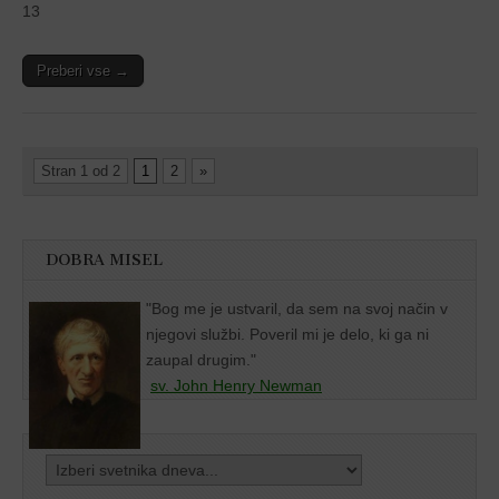
13
Preberi vse →
Stran 1 od 2
1
2
»
DOBRA MISEL
"
Bog me je ustvaril, da sem na svoj način v
njegovi službi. Poveril mi je delo, ki ga ni
zaupal drugim."
sv. John Henry Newman