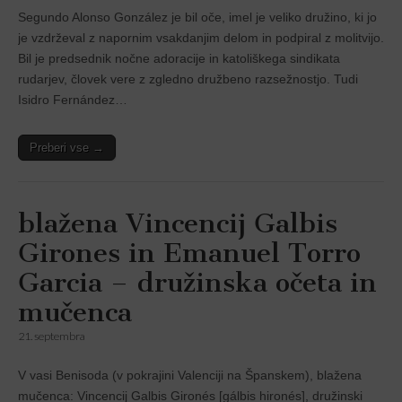
Segundo Alonso González je bil oče, imel je veliko družino, ki jo
je vzdrževal z napornim vsakdanjim delom in podpiral z molitvijo.
Bil je predsednik nočne adoracije in katoliškega sindikata
rudarjev, človek vere z zgledno družbeno razsežnostjo. Tudi
Isidro Fernández…
Preberi vse →
blažena Vincencij Galbis
Girones in Emanuel Torro
Garcia – družinska očeta in
mučenca
21. septembra
V vasi Benisoda (v pokrajini Valenciji na Španskem), blažena
mučenca: Vincencij Galbis Gironés [gálbis hironés], družinski