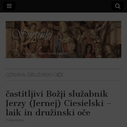
Svetniki,
OZNAKA:
DRUŽINSKI OČE
mučenci in
častitljivi Božji služabnik
blaženi
Jerzy (Jernej) Ciesielski –
laik in družinski oče
7. decembra