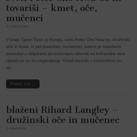
tovariši – kmet, oče,
mučenci
13. decembra
V kraju Tjyen-Tiyon (v Koreji), sveti Peter Cho Hwa-so, družinski
oče in kmet, in pet tovarišev, mučencev, katere je mandarin
poskušal z obljubami ali mučenjem odvrniti od krščanske vere.
Upirali so se do obglavljenja. Ostali tovariši v mučeništvu so:
sin…
Preberi vse →
blaženi Rihard Langley –
družinski oče in mučenec
1. decembra