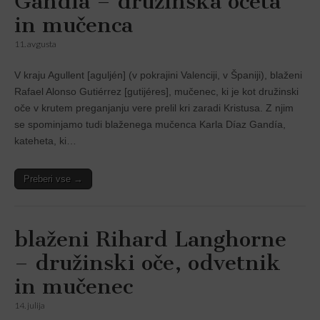
Gandía – družinska očeta
in mučenca
11. avgusta
V kraju Agullent [aguljén] (v pokrajini Valenciji, v Španiji), blaženi
Rafael Alonso Gutiérrez [gutijéres], mučenec, ki je kot družinski
oče v krutem preganjanju vere prelil kri zaradi Kristusa. Z njim
se spominjamo tudi blaženega mučenca Karla Díaz Gandía,
kateheta, ki…
Preberi vse →
blaženi Rihard Langhorne
– družinski oče, odvetnik
in mučenec
14. julija