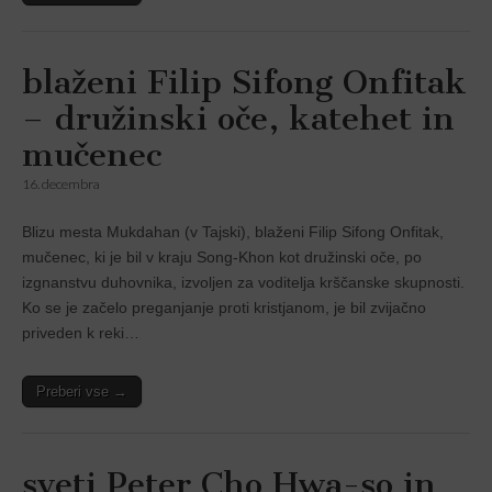
blaženi Filip Sifong Onfitak
– družinski oče, katehet in
mučenec
16. decembra
Blizu mesta Mukdahan (v Tajski), blaženi Filip Sifong Onfitak,
mučenec, ki je bil v kraju Song-Khon kot družinski oče, po
izgnanstvu duhovnika, izvoljen za voditelja krščanske skupnosti.
Ko se je začelo preganjanje proti kristjanom, je bil zvijačno
priveden k reki…
Preberi vse →
sveti Peter Cho Hwa-so in