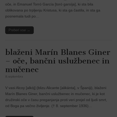
oče, in Emanuel Torró García [toró garsíja], ki sta bila
oblikovana po trpljenju Kristusa, ki sta ga častila, in sta ga
posnemala tudi po…
Preberi vse →
blaženi Marín Blanes Giner
– oče, bančni uslužbenec in
mučenec
8. septembra
V vasi Alcoy [alkój] (blizu Alicante [alikánta], v Španiji), blaženi
Marín Blanes Giner, bančni uslužbenec in mučenec, ki je kot
družinski oče v času preganjanja proti veri prejel od ljudi smrt,
od Boga pa večno življenje. († 8. september 1936)…