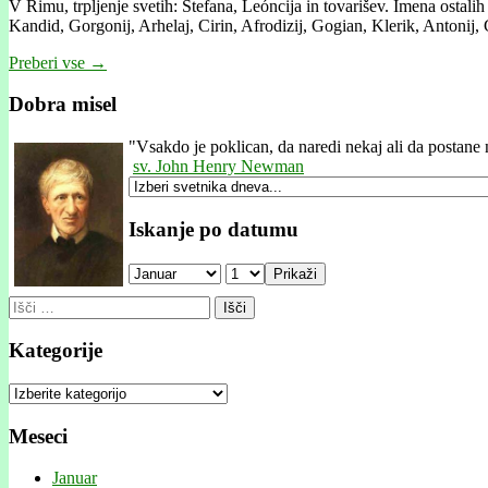
V Rimu, trpljenje svetih: Štefana, Leóncija in tovarišev. Imena ostalih
Kandid, Gorgonij, Arhelaj, Cirin, Afrodizij, Gogian, Klerik, Antonij, 
Preberi vse →
Dobra misel
"
Vsakdo je poklican, da naredi nekaj ali da postane 
sv. John Henry Newman
Iskanje po datumu
Prikaži
Išči:
Kategorije
Kategorije
Meseci
Januar