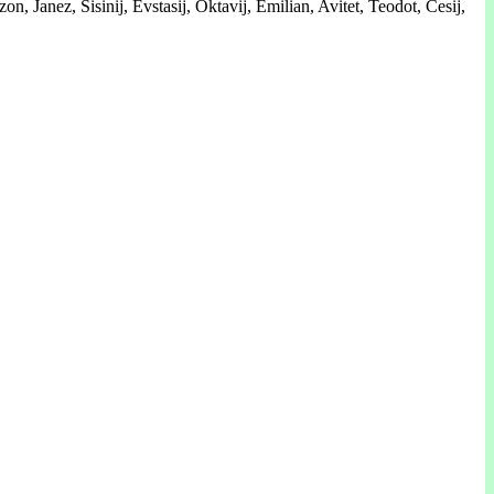
n, Janez, Sisinij, Evstasij, Oktavij, Emilian, Avitet, Teodot, Cesij,