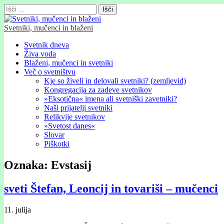
Išči:
Svetniki, mučenci in blaženi
Glavni
Skip
Svetnik dneva
to
Živa voda
meni
content
Blaženi, mučenci in svetniki
Več o svetništvu
Kje so živeli in delovali svetniki? (zemljevid)
Kongregacija za zadeve svetnikov
»Eksotična« imena ali svetniški zavetniki?
Naši prijatelji svetniki
Relikvije svetnikov
»Svetost danes«
Slovar
Piškotki
Oznaka:
Evstasij
sveti Štefan, Leoncij in tovariši – mučenci
11. julija