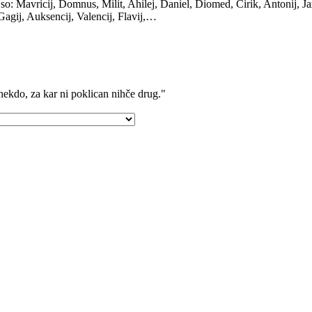
 so: Mavricij, Domnus, Milit, Ahilej, Daniel, Diomed, Cirik, Antonij, Jazo
Gagij, Auksencij, Valencij, Flavij,…
nekdo, za kar ni poklican nihče drug."