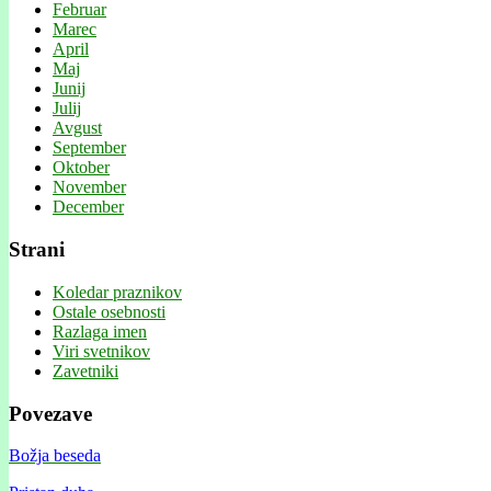
Februar
Marec
April
Maj
Junij
Julij
Avgust
September
Oktober
November
December
Strani
Koledar praznikov
Ostale osebnosti
Razlaga imen
Viri svetnikov
Zavetniki
Povezave
Božja beseda