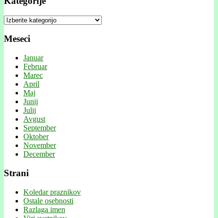
Kategorije
Kategorije
Meseci
Januar
Februar
Marec
April
Maj
Junij
Julij
Avgust
September
Oktober
November
December
Strani
Koledar praznikov
Ostale osebnosti
Razlaga imen