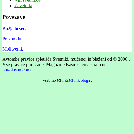
Viri svetnikov
Zavetniki
Povezave
Božja beseda
Pristan duha
Molitvenik
Avtorske pravice spletišča Svetniki, mučenci in blaženi od © 2006 .
Vse pravice pridržane.
Magazine Basic shema strani od
bavotasan.com
.
Vsebino ščiti
Zaščitnik bloga
.