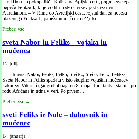
– V Rimu na pokopališču Kalista na Apijski cesti, pogreb svetega
papeža Feliksa I., ki je vodil rimsko Cerkev pod cesarjem
Aurelianom. – V Rimu ob Avrelijski cesti, rojstni dan za nebesa
blaženega Feliksa I., papeža in mučenca (??), ki…
Preberi vse →
sveta Nabor in Feliks – vojaka in
mučenca
12. julija
Imena: Nabor, Feliks, Felko, Srečko, Srečo, Felix; Feliksa
Sveta Nabor in Feliks spadata v isto skupino vojaških mučencev
kakor sv. Viktor, čigar god obhajamo 8. maja. Tudi ta dva sta bila po
rodu Afričana in trdna v veri. Po prvem…
Preberi vse →
sveti Feliks iz Nole – duhovnik in
mučenec
14. januarja