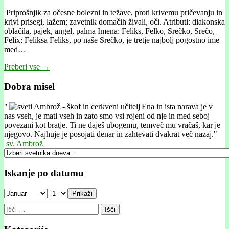
Priprošnjik za očesne bolezni in težave, proti krivemu pričevanju in
krivi prisegi, lažem; zavetnik domačih živali, oči. Atributi: diakonska
oblačila, pajek, angel, palma Imena: Feliks, Felko, Srečko, Srečo,
Felix; Feliksa Feliks, po naše Srečko, je tretje najbolj pogostno ime
med…
Preberi vse →
Dobra misel
"
Ena in ista narava je v
nas vseh, je mati vseh in zato smo vsi rojeni od nje in med seboj
povezani kot bratje. Ti ne daješ ubogemu, temveč mu vračaš, kar je
njegovo. Najhuje je posojati denar in zahtevati dvakrat več nazaj."
sv. Ambrož
Iskanje po datumu
Prikaži
Išči: