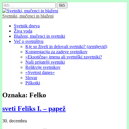
Išči:
Svetniki, mučenci in blaženi
Glavni
Skip
Svetnik dneva
to
Živa voda
meni
content
Blaženi, mučenci in svetniki
Več o svetništvu
Kje so živeli in delovali svetniki? (zemljevid)
Kongregacija za zadeve svetnikov
»Eksotična« imena ali svetniški zavetniki?
Naši prijatelji svetniki
Relikvije svetnikov
»Svetost danes«
Slovar
Piškotki
Oznaka:
Felko
sveti Feliks I. – papež
30. decembra