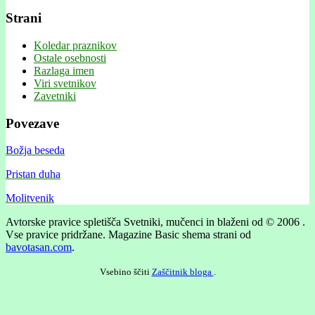
Strani
Koledar praznikov
Ostale osebnosti
Razlaga imen
Viri svetnikov
Zavetniki
Povezave
Božja beseda
Pristan duha
Molitvenik
Avtorske pravice spletišča Svetniki, mučenci in blaženi od © 2006 .
Vse pravice pridržane.
Magazine Basic shema strani od
bavotasan.com
.
Vsebino ščiti
Zaščitnik bloga
.