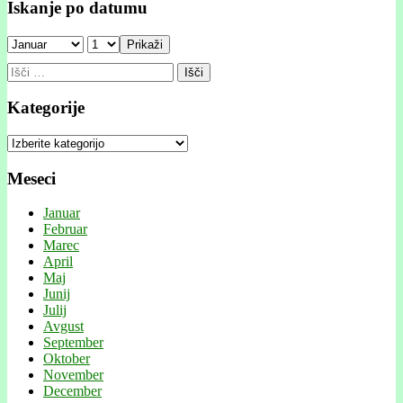
Iskanje po datumu
Prikaži
Išči:
Kategorije
Kategorije
Meseci
Januar
Februar
Marec
April
Maj
Junij
Julij
Avgust
September
Oktober
November
December