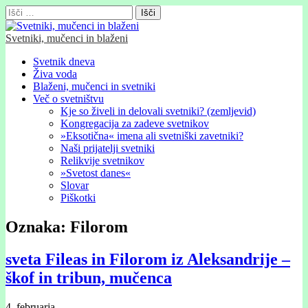
Išči:
Svetniki, mučenci in blaženi
Glavni
Skip
Svetnik dneva
to
Živa voda
meni
content
Blaženi, mučenci in svetniki
Več o svetništvu
Kje so živeli in delovali svetniki? (zemljevid)
Kongregacija za zadeve svetnikov
»Eksotična« imena ali svetniški zavetniki?
Naši prijatelji svetniki
Relikvije svetnikov
»Svetost danes«
Slovar
Piškotki
Oznaka:
Filorom
sveta Fileas in Filorom iz Aleksandrije –
škof in tribun, mučenca
4. februarja