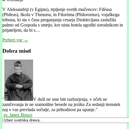
V Aleksandriji (v Egiptu), trpljenje svetih mučencev: Filéasa
(Phileas), škofa v Thmuisu, in Filoróma (Philoromus), vojaškega
tribuna, ki sta v času preganjanja cesarja Dioklecijana zaslužila
palmo od Gospoda s smrtjo, ker nista hotela ugoditi sorodnikom in
prijateljem, da bi s…
Preberi vse →
Dobra misel
"
V duši ne sme biti razburjenja, v očeh ne
zaničevanja in ne sramotilne besede na jeziku Za sedanji trenutek
naj v vas prevlada sočutje, za prihodnost pa upanje."
sv. Janez Bosco