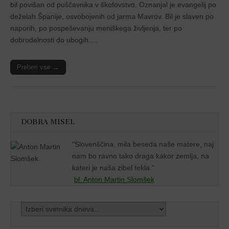
bil povišan od puščavnika v škofovstvo. Oznanjal je evangelij po
deželah Španije, osvobojenih od jarma Mavrov. Bil je slaven po
naporih, po pospeševanju meniškega življenja, ter po
dobrodelnosti do ubogih.…
Preberi vse →
DOBRA MISEL
"
Slovenščina, mila beseda naše matere, naj
nam bo ravno tako draga kakor zemlja, na
kateri je naša zibel tekla."
bl. Anton Martin Slomšek