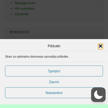
Razlaga imen
Viri svetnikov
Zavetniki
POVEZAVE
Božja beseda
Piškotki
Pristan duha
Stran za optimalno delovanje uporablja piškotke.
Molitvenik
Sprejmi
Zavrni
Nastavitve
Avtorske pravice spletišča Svetniki, mučenci in blaženi od © 2006 . Vse
pravice pridržane.
Magazine Basic shema strani od
bavotasan.com
.