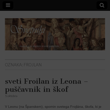
Svetniki,
OZNAKA:
FROJLAN
mučenci in
sveti Froilan iz Leona –
blaženi
puščavnik in škof
5. oktobra
V Leonu (na Španskem), spomin svetega Frojlána, škofa, ki je