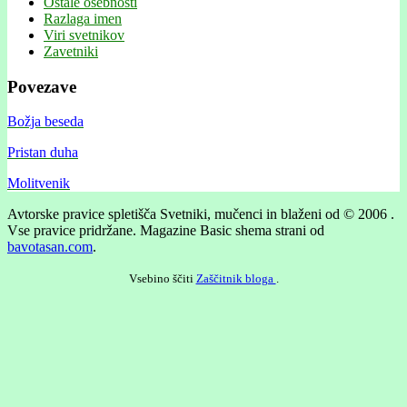
Ostale osebnosti
Razlaga imen
Viri svetnikov
Zavetniki
Povezave
Božja beseda
Pristan duha
Molitvenik
Avtorske pravice spletišča Svetniki, mučenci in blaženi od © 2006 .
Vse pravice pridržane.
Magazine Basic shema strani od
bavotasan.com
.
Vsebino ščiti
Zaščitnik bloga
.