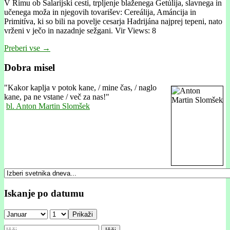
V Rimu ob Salarijski cesti, trpljenje blaženega Getúlija, slavnega in
učenega moža in njegovih tovarišev: Cereálija, Amáncija in
Primitíva, ki so bili na povelje cesarja Hadrijána najprej tepeni, nato
vrženi v ječo in nazadnje sežgani. Vir Views: 8
Preberi vse →
Dobra misel
"
Kakor kaplja v potok kane, / mine čas, / naglo
kane, pa ne vstane / več za nas!"
bl. Anton Martin Slomšek
Iskanje po datumu
Prikaži
Išči: