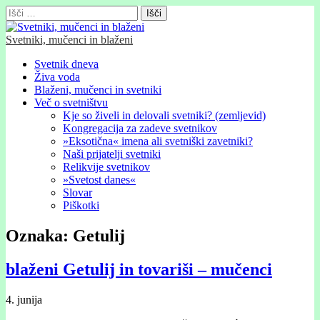
Išči:
Svetniki, mučenci in blaženi
Glavni
Skip
Svetnik dneva
to
Živa voda
meni
content
Blaženi, mučenci in svetniki
Več o svetništvu
Kje so živeli in delovali svetniki? (zemljevid)
Kongregacija za zadeve svetnikov
»Eksotična« imena ali svetniški zavetniki?
Naši prijatelji svetniki
Relikvije svetnikov
»Svetost danes«
Slovar
Piškotki
Oznaka:
Getulij
blaženi Getulij in tovariši – mučenci
4. junija