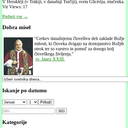
V Herakléji (v Trákĳi, v današnji Turčĳi), sveta Glicérĳa, mučenka.
Vir Views: 17
Preberi vse →
Dobra misel
"
Cerkev današnjemu človeštvu deli zaklade Božje
milosti, ki človeka dvigajo na dostojanstvo Božjih
otrok ter so varstvo in pomoč za dosego bolj
človeškega življenja."
sv. Janez XXIII.
Iskanje po datumu
Prikaži
Išči:
Kategorije