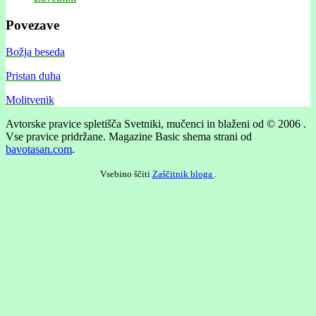
Povezave
Božja beseda
Pristan duha
Molitvenik
Avtorske pravice spletišča Svetniki, mučenci in blaženi od © 2006 .
Vse pravice pridržane.
Magazine Basic shema strani od
bavotasan.com
.
Vsebino ščiti
Zaščitnik bloga
.