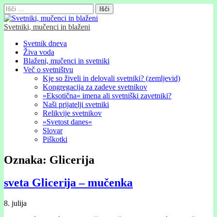
Išči:
Svetniki, mučenci in blaženi
Glavni
Skip
Svetnik dneva
to
Živa voda
meni
content
Blaženi, mučenci in svetniki
Več o svetništvu
Kje so živeli in delovali svetniki? (zemljevid)
Kongregacija za zadeve svetnikov
»Eksotična« imena ali svetniški zavetniki?
Naši prijatelji svetniki
Relikvije svetnikov
»Svetost danes«
Slovar
Piškotki
Oznaka:
Glicerija
sveta Glicerĳa – mučenka
8. julija