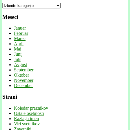
Kategorije
Meseci
Januar
Februar
Marec
April
Maj
Junij
Julij
Avgust
September
Oktober
November
December
Strani
Koledar praznikov
Ostale osebnosti
Razlaga imen
Viri svetnikov
Zavetniki