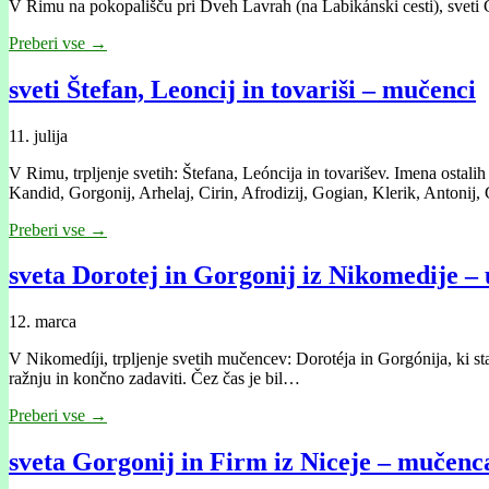
V Rimu na pokopališču pri Dveh Lavrah (na Labikánski cesti), sveti
Preberi vse →
sveti Štefan, Leoncij in tovariši – mučenci
11. julija
V Rimu, trpljenje svetih: Štefana, Leóncija in tovarišev. Imena ostalih
Kandid, Gorgonij, Arhelaj, Cirin, Afrodizij, Gogian, Klerik, Antonij, 
Preberi vse →
sveta Dorotej in Gorgonij iz Nikomedije –
12. marca
V Nikomedíji, trpljenje svetih mučencev: Dorotéja in Gorgónija, ki sta v
ražnju in končno zadaviti. Čez čas je bil…
Preberi vse →
sveta Gorgonij in Firm iz Niceje – mučenc