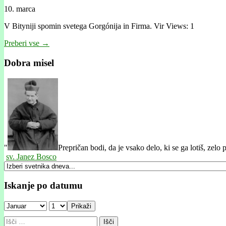
10. marca
V Bityniji spomin svetega Gorgónija in Firma. Vir Views: 1
Preberi vse →
Dobra misel
"
Prepričan bodi, da je vsako delo, ki se ga lotiš, zelo
sv. Janez Bosco
Iskanje po datumu
Prikaži
Išči: