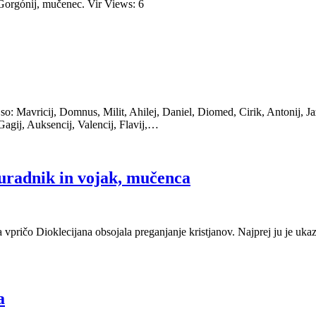
 Gorgónij, mučenec. Vir Views: 6
 so: Mavricij, Domnus, Milit, Ahilej, Daniel, Diomed, Cirik, Antonij, Jazo
Gagij, Auksencij, Valencij, Flavij,…
 uradnik in vojak, mučenca
pričo Dioklecijana obsojala preganjanje kristjanov. Najprej ju je ukazal 
a