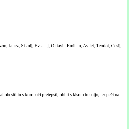
n, Janez, Sisinij, Evstasij, Oktavij, Emilian, Avitet, Teodot, Cesij,
obesiti in s korobači pretepsti, obliti s kisom in soljo, ter peči na