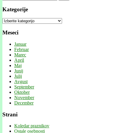
Kategorije
Kategorije
Meseci
Januar
Februar
Marec
April
Maj
Junij
Julij
Avgust
September
Oktober
November
December
Strani
Koledar praznikov
Ostale osebnosti