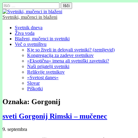
Išči:
Svetniki, mučenci in blaženi
Glavni
Skip
Svetnik dneva
to
Živa voda
meni
content
Blaženi, mučenci in svetniki
Več o svetništvu
Kje so živeli in delovali svetniki? (zemljevid)
Kongregacija za zadeve svetnikov
»Eksotična« imena ali svetniški zavetniki?
Naši prijatelji svetniki
Relikvije svetnikov
»Svetost danes«
Slovar
Piškotki
Oznaka:
Gorgonij
sveti Gorgonij Rimski – mučenec
9. septembra