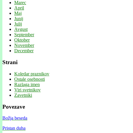
Marec
April
Maj
Junij
Julij
Avgust
September
Oktober
November
December
Strani
Koledar praznikov
Ostale osebnosti
Razlaga imen
Viri svetnikov
Zavetniki
Povezave
Božja beseda
Pristan duha