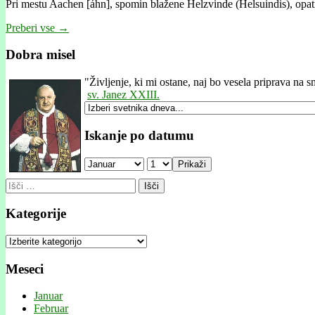
Pri mestu Aachen [áhn], spomin blažene Helzvinde (Helsuindis), opati
Preberi vse →
Dobra misel
"
Življenje, ki mi ostane, naj bo vesela priprava na s
sv. Janez XXIII.
Iskanje po datumu
Prikaži
Išči:
Kategorije
Kategorije
Meseci
Januar
Februar