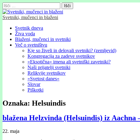
Išči:
Svetniki, mučenci in blaženi
Glavni
Skip
Svetnik dneva
to
Živa voda
meni
content
Blaženi, mučenci in svetniki
Več o svetništvu
Kje so živeli in delovali svetniki? (zemljevid)
Kongregacija za zadeve svetnikov
»Eksotična« imena ali svetniški zavetniki?
Naši prijatelji svetniki
Relikvije svetnikov
»Svetost danes«
Slovar
Piškotki
Oznaka:
Helsuindis
blažena Helzvinda (Helsuindis) iz Aachna 
22. maja