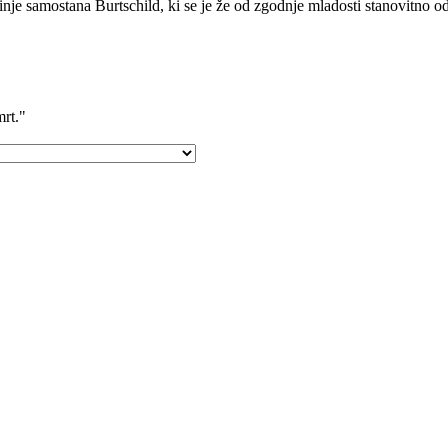
nje samostana Burtschild, ki se je že od zgodnje mladosti stanovitno o
mrt."