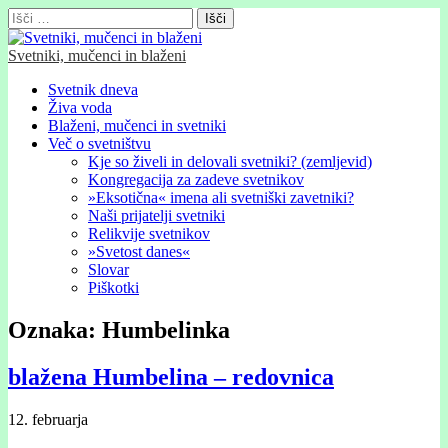
Išči:
Svetniki, mučenci in blaženi
Glavni
Skip
Svetnik dneva
to
Živa voda
meni
content
Blaženi, mučenci in svetniki
Več o svetništvu
Kje so živeli in delovali svetniki? (zemljevid)
Kongregacija za zadeve svetnikov
»Eksotična« imena ali svetniški zavetniki?
Naši prijatelji svetniki
Relikvije svetnikov
»Svetost danes«
Slovar
Piškotki
Oznaka:
Humbelinka
blažena Humbelina – redovnica
12. februarja