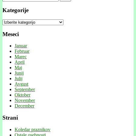
Kategorije
Kategorije
Meseci
Januar
Februar
Marec
April
Maj
Junij
Julij
Avgust
September
Oktober
November
December
Strani
Koledar praznikov
Ostale osebnosti