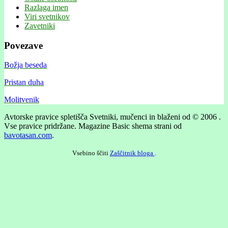
Razlaga imen
Viri svetnikov
Zavetniki
Povezave
Božja beseda
Pristan duha
Molitvenik
Avtorske pravice spletišča Svetniki, mučenci in blaženi od © 2006 .
Vse pravice pridržane.
Magazine Basic shema strani od
bavotasan.com
.
Vsebino ščiti
Zaščitnik bloga
.