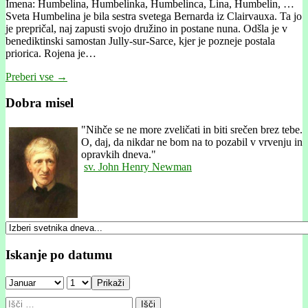
Imena: Humbelina, Humbelinka, Humbelinca, Lina, Humbelin, …
Sveta Humbelina je bila sestra svetega Bernarda iz Clairvauxa. Ta jo
je prepričal, naj zapusti svojo družino in postane nuna. Odšla je v
benediktinski samostan Jully-sur-Sarce, kjer je pozneje postala
priorica. Rojena je…
Preberi vse →
Dobra misel
"
Nihče se ne more zveličati in biti srečen brez tebe.
O, daj, da nikdar ne bom na to pozabil v vrvenju in
opravkih dneva."
sv. John Henry Newman
Iskanje po datumu
Prikaži
Išči: