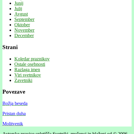
Junij
Julij
Avgust
September
Oktober
November
December
Strani
Koledar praznikov
Ostale osebnosti
Razlaga imen
Viri svetnikov
Zavetniki
Povezave
Božja beseda
Pristan duha
Molitvenik
Avtorske pravice spletišča Svetniki, mučenci in blaženi od © 2006 .