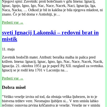
Njegovi spisi: Zavetnik: proti bolečinam v grlu Imena: Ignacij,
Ignac, Ignjo, Igno, Igo, Nac, Nace, Nacek, Naci, Ignacija, Iga,
Naca, Nacka, … Odkod je bil in kakšna je bila njegova mladost, ni
znano. Če je bil doma v Antiohiji, je…
Preberi vse →
sveti Ignacij Lakonski – redovni brat in
mistik
11. maja
Zavetnik bodočih mater. Atributi: beraška malha in palica pred
križem. Imena: Ignacij, Ignac, Igno, Igo, Nac, Nace, Nacek, Nacik,
Ignacija. 21. oktobra 1951 ga je papež Pij XII. razglasil za svetnika.
Ignacij se je rodil leta 1701 v Laconiju na…
Preberi vse →
Dobra misel
"
Veliko veselje izvira od tod, da obstaja velika ljubezen, in to je
bistvena trditev vere. Neomajno ljubljen si... V tem smislu lahko
rečemo: osnovna prvina krščanstva je veselje. Veselje ne v smislu