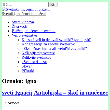
Išči:
Svetniki, mučenci in blaženi
Glavni
Skip
Svetnik dneva
to
Živa voda
meni
content
Blaženi, mučenci in svetniki
Več o svetništvu
Kje so živeli in delovali svetniki? (zemljevid)
Kongregacija za zadeve svetnikov
»Eksotična« imena ali svetniški zavetniki?
Naši prijatelji svetniki
Relikvije svetnikov
»Svetost danes«
Slovar
Piškotki
Oznaka:
Igno
sveti Ignacij Antiohijski – škof in mučenec
17. oktobra