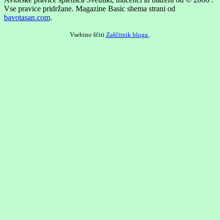
Vse pravice pridržane.
Magazine Basic shema strani od
bavotasan.com
.
Vsebino ščiti
Zaščitnik bloga
.