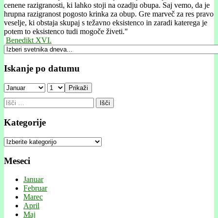
cenene razigranosti, ki lahko stoji na ozadju obupa. Saj vemo, da je
hrupna razigranost pogosto krinka za obup. Gre marveč za res pravo
veselje, ki obstaja skupaj s težavno eksistenco in zaradi katerega je
potem to eksistenco tudi mogoče živeti."
Benedikt XVI.
Iskanje po datumu
Prikaži
Išči:
Kategorije
Kategorije
Meseci
Januar
Februar
Marec
April
Maj