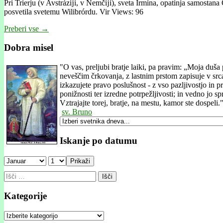
Pri Trierju (v Avstrázĳi, v Nemčĳi), sveta Irmína, opatinja samostan
posvetila svetemu Wilibrórdu. Vir Views: 96
Preberi vse →
Dobra misel
"
O vas, preljubi bratje laiki, pa pravim: „Moja duš
neveščim črkovanja, z lastnim prstom zapisuje v src
izkazujete pravo poslušnost - z vso pazljivostjo in 
ponižnosti ter izredne potrpežljivosti; in vedno jo s
Vztrajajte torej, bratje, na mestu, kamor ste dospeli.
sv. Bruno
Iskanje po datumu
Prikaži
Išči:
Kategorije
Kategorije