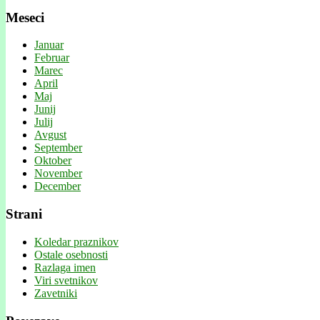
Meseci
Januar
Februar
Marec
April
Maj
Junij
Julij
Avgust
September
Oktober
November
December
Strani
Koledar praznikov
Ostale osebnosti
Razlaga imen
Viri svetnikov
Zavetniki