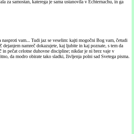
ala za samostan, katerega je sama ustanovila v Echternachu, in ga
a nasproti vam... Tudi jaz se veselim: kajti mogočni Bog vam, četudi
Z dejanjem namreč dokazujete, kaj ljubite in kaj poznate, s tem da
 in pečat celotne duhovne discipline; nikdar je ni brez vaje v
čitno, da modro obirate tako sladki, življenja polni sad Svetega pisma.