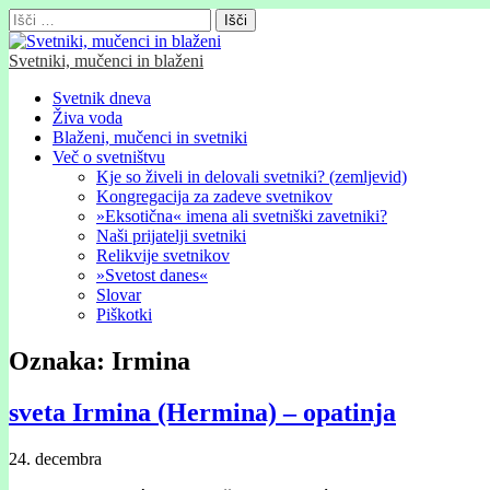
Išči:
Svetniki, mučenci in blaženi
Glavni
Skip
Svetnik dneva
to
Živa voda
meni
content
Blaženi, mučenci in svetniki
Več o svetništvu
Kje so živeli in delovali svetniki? (zemljevid)
Kongregacija za zadeve svetnikov
»Eksotična« imena ali svetniški zavetniki?
Naši prijatelji svetniki
Relikvije svetnikov
»Svetost danes«
Slovar
Piškotki
Oznaka:
Irmina
sveta Irmina (Hermina) – opatinja
24. decembra