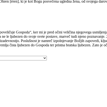
a Öhren [éren], ki je kot Bogu posvečena ugledna žena, od svojega darov
a poveličuje Gospoda“, ker mi je pred očmi veličina njegovega usmiljenj
a ne le ljubezen do svoje svete postave, marveč tudi njeno poznavanje. 
prizadevnostjo. Poslušnost je namreč izpolnjevanje Božjih zapovedi, ključ
premlja čista ljubezen do Gospoda ter pristna bratska ljubezen. Zato je o
"