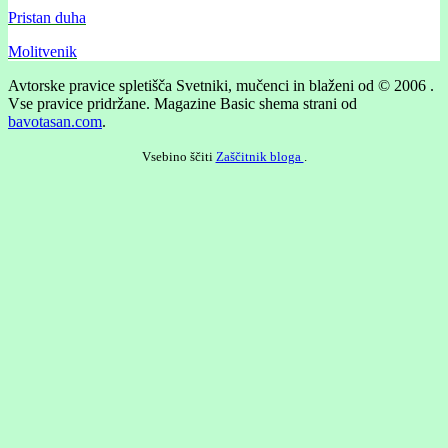
Pristan duha
Molitvenik
Avtorske pravice spletišča Svetniki, mučenci in blaženi od © 2006 .
Vse pravice pridržane.
Magazine Basic shema strani od
bavotasan.com
.
Vsebino ščiti
Zaščitnik bloga
.