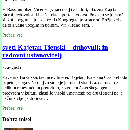
V Bassanu blizu Vicenze [vĳačence] (v Italĳi), blažena Kajetana
Sterni, redovnica, ki je še mlada postala vdova. Povsem se je izročila
službi ubogim in je ustanovila Kongregacĳo sester od Božje volje,
da bi služile ubogim in bolnim. Vir »Trdno sem…
Preberi vse →
sveti Kajetan Tienski – duhovnik in
redovni ustanovitelj
7. avgusta
Zavetnik Bavarska, taetincev Imena: Kajetan, Kajetana Čas prehoda
iz petnajstega v šestnajsto stoletje je po eni strani zaznamovan z
velikim renesančnim prerodom, razvojem človeškega genija
predvsem v kulturi, zlasti še visoki umetnosti; po drugi strani pa je
način življenja dobival…
Preberi vse →
Dobra misel