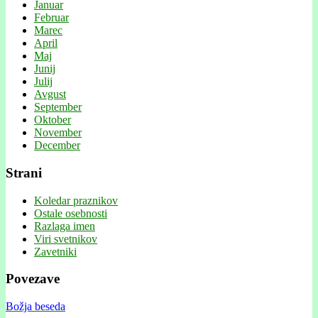
Januar
Februar
Marec
April
Maj
Junij
Julij
Avgust
September
Oktober
November
December
Strani
Koledar praznikov
Ostale osebnosti
Razlaga imen
Viri svetnikov
Zavetniki
Povezave
Božja beseda