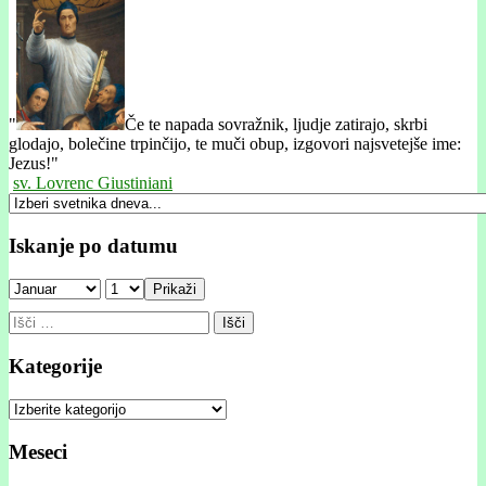
"
Če te napada sovražnik, ljudje zatirajo, skrbi
glodajo, bolečine trpinčijo, te muči obup, izgovori najsvetejše ime:
Jezus!"
sv. Lovrenc Giustiniani
Iskanje po datumu
Prikaži
Išči:
Kategorije
Kategorije
Meseci