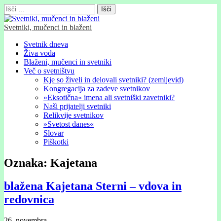
Išči:
Svetniki, mučenci in blaženi
Glavni
Skip
Svetnik dneva
to
Živa voda
meni
content
Blaženi, mučenci in svetniki
Več o svetništvu
Kje so živeli in delovali svetniki? (zemljevid)
Kongregacija za zadeve svetnikov
»Eksotična« imena ali svetniški zavetniki?
Naši prijatelji svetniki
Relikvije svetnikov
»Svetost danes«
Slovar
Piškotki
Oznaka:
Kajetana
blažena Kajetana Sterni – vdova in
redovnica
26. novembra