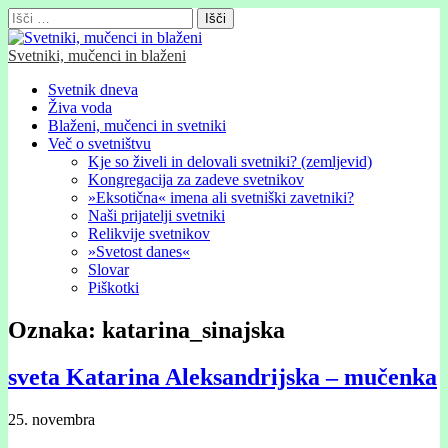
Išči:
Svetniki, mučenci in blaženi
Glavni
Skip
Svetnik dneva
to
Živa voda
meni
content
Blaženi, mučenci in svetniki
Več o svetništvu
Kje so živeli in delovali svetniki? (zemljevid)
Kongregacija za zadeve svetnikov
»Eksotična« imena ali svetniški zavetniki?
Naši prijatelji svetniki
Relikvije svetnikov
»Svetost danes«
Slovar
Piškotki
Oznaka:
katarina_sinajska
sveta Katarina Aleksandrijska – mučenka
25. novembra