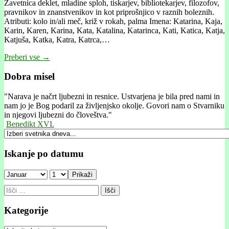
Zavetnica deklet, mladine sploh, tiskarjev, bibliotekarjev, filozofov,
pravnikov in znanstvenikov in kot priprošnjico v raznih boleznih.
Atributi: kolo in/ali meč, križ v rokah, palma Imena: Katarina, Kaja,
Karin, Karen, Karina, Kata, Katalina, Katarinca, Kati, Katica, Katja,
Katjuša, Katka, Katra, Katrca,…
Preberi vse →
Dobra misel
"
Narava je načrt ljubezni in resnice. Ustvarjena je bila pred nami in
nam jo je Bog podaril za življenjsko okolje. Govori nam o Stvarniku
in njegovi ljubezni do človeštva."
Benedikt XVI.
Iskanje po datumu
Prikaži
Išči:
Kategorije