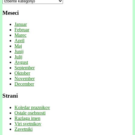
Kategorije
Meseci
Januar
Februar
Marec
April
Maj
Junij
Julij
Avgust
September
Oktober
November
December
Strani
Koledar praznikov
Ostale osebnosti
Razlaga imen
Viri svetnikov
Zavetniki