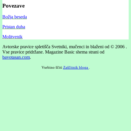
Povezave
Božja beseda
Pristan duha
Molitvenik
Avtorske pravice spletišča Svetniki, mučenci in blaženi od © 2006 .
Vse pravice pridržane.
Magazine Basic shema strani od
bavotasan.com
.
Vsebino ščiti
Zaščitnik bloga
.