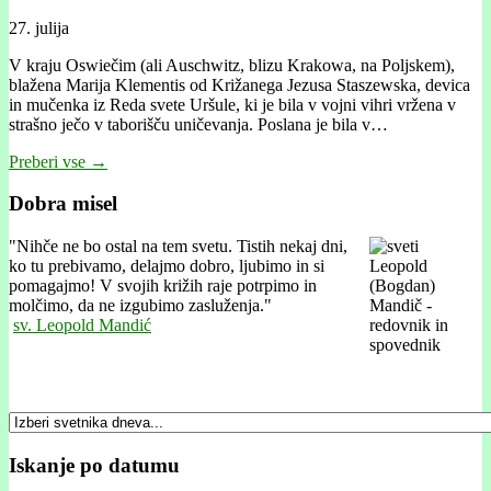
27. julija
V kraju Oswiečim (ali Auschwitz, blizu Krakowa, na Poljskem),
blažena Marija Klementis od Križanega Jezusa Staszewska, devica
in mučenka iz Reda svete Uršule, ki je bila v vojni vihri vržena v
strašno ječo v taborišču uničevanja. Poslana je bila v…
Preberi vse →
Dobra misel
"
Nihče ne bo ostal na tem svetu. Tistih nekaj dni,
ko tu prebivamo, delajmo dobro, ljubimo in si
pomagajmo! V svojih križih raje potrpimo in
molčimo, da ne izgubimo zasluženja."
sv. Leopold Mandić
Iskanje po datumu