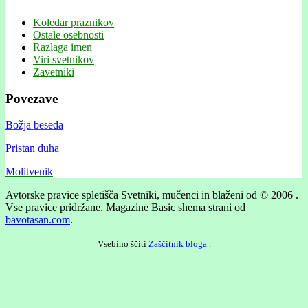
Koledar praznikov
Ostale osebnosti
Razlaga imen
Viri svetnikov
Zavetniki
Povezave
Božja beseda
Pristan duha
Molitvenik
Avtorske pravice spletišča Svetniki, mučenci in blaženi od © 2006 .
Vse pravice pridržane.
Magazine Basic shema strani od
bavotasan.com
.
Vsebino ščiti
Zaščitnik bloga
.