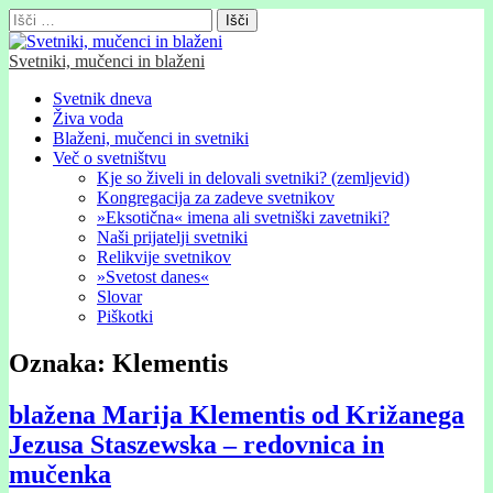
Išči:
Svetniki, mučenci in blaženi
Glavni
Skip
Svetnik dneva
to
Živa voda
meni
content
Blaženi, mučenci in svetniki
Več o svetništvu
Kje so živeli in delovali svetniki? (zemljevid)
Kongregacija za zadeve svetnikov
»Eksotična« imena ali svetniški zavetniki?
Naši prijatelji svetniki
Relikvije svetnikov
»Svetost danes«
Slovar
Piškotki
Oznaka:
Klementis
blažena Marija Klementis od Križanega
Jezusa Staszewska – redovnica in
mučenka