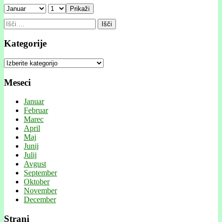
Prikaži
Išči:
Kategorije
Kategorije
Meseci
Januar
Februar
Marec
April
Maj
Junij
Julij
Avgust
September
Oktober
November
December
Strani