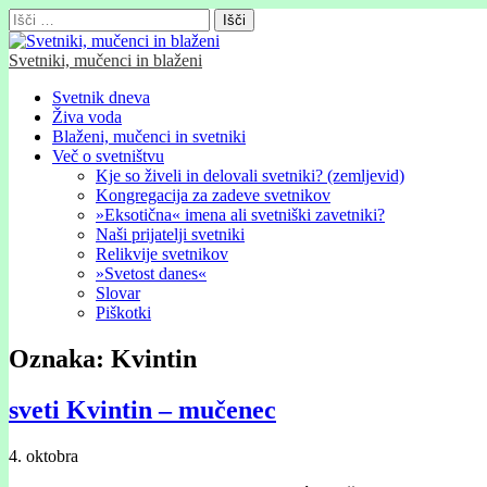
Išči:
Svetniki, mučenci in blaženi
Glavni
Skip
Svetnik dneva
to
Živa voda
meni
content
Blaženi, mučenci in svetniki
Več o svetništvu
Kje so živeli in delovali svetniki? (zemljevid)
Kongregacija za zadeve svetnikov
»Eksotična« imena ali svetniški zavetniki?
Naši prijatelji svetniki
Relikvije svetnikov
»Svetost danes«
Slovar
Piškotki
Oznaka:
Kvintin
sveti Kvintin – mučenec
4. oktobra