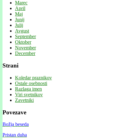
Marec
April
Maj
Junij
Julij
Avgust
September
Oktober
November
December
Strani
Koledar praznikov
Ostale osebnosti
Razlaga imen
Viri svetnikov
Zavetniki
Povezave
Božja beseda
Pristan duha