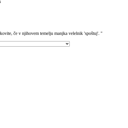
5
ovite, če v njihovem temelju manjka velelnik 'spoštuj'. "