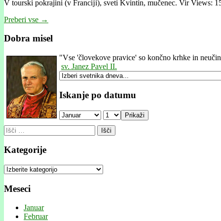
V tourski pokrajini (v Francĳi), sveti Kvintín, mučenec. Vir Views: 1
Preberi vse →
Dobra misel
"
Vse 'človekove pravice' so končno krhke in neučink
sv. Janez Pavel II.
Iskanje po datumu
Prikaži
Išči:
Kategorije
Kategorije
Meseci
Januar
Februar