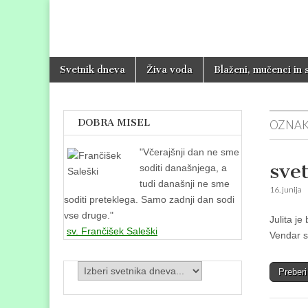
Svetniki, muče
Skip
Glavni
Svetnik dneva
Živa voda
Blaženi, mučenci in 
to
meni
content
DOBRA MISEL
OZNAK
"
Včerajšnji dan ne sme
svet
soditi današnjega, a
tudi današnji ne sme
16. junija
soditi preteklega. Samo zadnji dan sodi
vse druge."
Julita je
sv. Frančišek Saleški
Vendar s
Preber