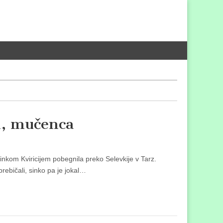
in, mučenca
 sinkom Kviricijem pobegnila preko Selevkije v Tarz.
rebičali, sinko pa je jokal…