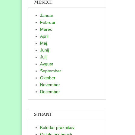
MESECI
Januar
Februar
Marec
April
Maj
Junij
Julij
Avgust
September
Oktober
November
December
STRANI
Koledar praznikov
Ostale osebnosti