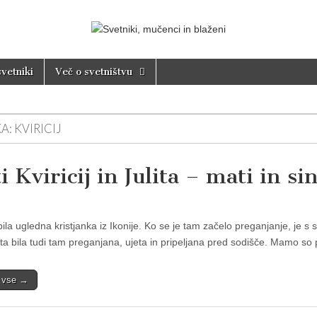
nci in blaženi
svetniki
Več o svetništvu
A:
KVIRICIJ
i Kviricij in Julita – mati in s
 bila ugledna kristjanka iz Ikonije. Ko se je tam začelo preganjanje, je s
ta bila tudi tam preganjana, ujeta in pripeljana pred sodišče. Mamo so p
i vse →