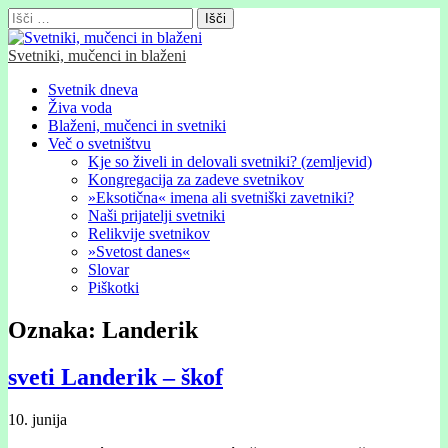
Išči:
Svetniki, mučenci in blaženi
Glavni
Skip
Svetnik dneva
to
Živa voda
meni
content
Blaženi, mučenci in svetniki
Več o svetništvu
Kje so živeli in delovali svetniki? (zemljevid)
Kongregacija za zadeve svetnikov
»Eksotična« imena ali svetniški zavetniki?
Naši prijatelji svetniki
Relikvije svetnikov
»Svetost danes«
Slovar
Piškotki
Oznaka:
Landerik
sveti Landerik – škof
10. junija