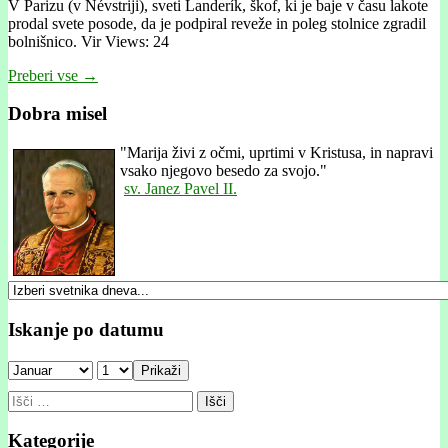
V Parizu (v Névstriji), sveti Landerík, škof, ki je baje v času lakote
prodal svete posode, da je podpiral reveže in poleg stolnice zgradil
bolnišnico. Vir Views: 24
Preberi vse →
Dobra misel
"
Marija živi z očmi, uprtimi v Kristusa, in napravi
vsako njegovo besedo za svojo."
sv. Janez Pavel II.
Iskanje po datumu
Prikaži
Išči:
Kategorije