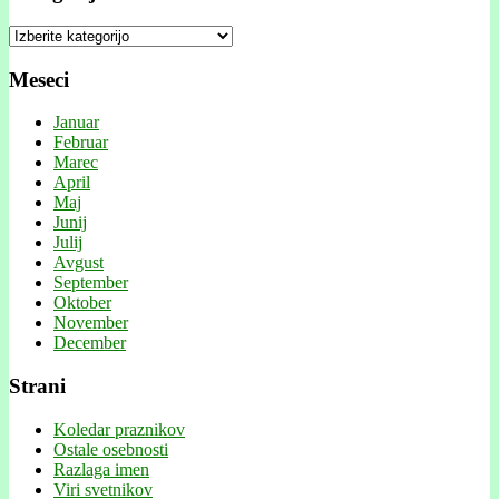
Kategorije
Meseci
Januar
Februar
Marec
April
Maj
Junij
Julij
Avgust
September
Oktober
November
December
Strani
Koledar praznikov
Ostale osebnosti
Razlaga imen
Viri svetnikov