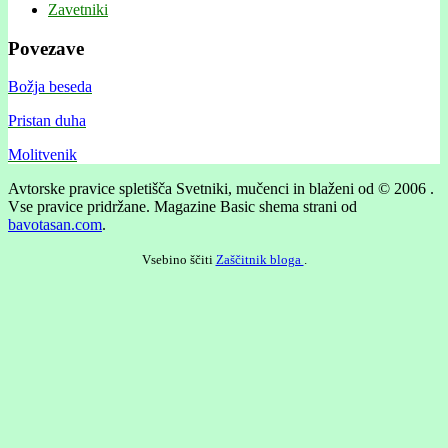
Zavetniki
Povezave
Božja beseda
Pristan duha
Molitvenik
Avtorske pravice spletišča Svetniki, mučenci in blaženi od © 2006 .
Vse pravice pridržane.
Magazine Basic shema strani od
bavotasan.com
.
Vsebino ščiti
Zaščitnik bloga
.